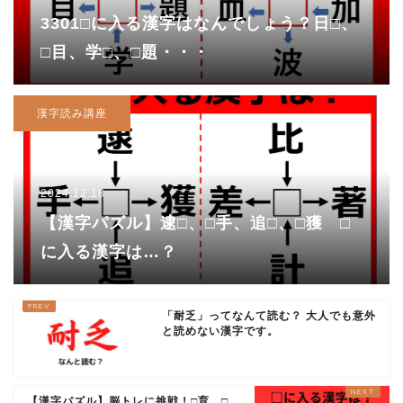
3301□に入る漢字はなんでしょう？日□、
□目、学□、□題・・・
漢字読み講座
2024.12.18
【漢字パズル】逮□、□手、追□、□獲 □
に入る漢字は…？
「耐乏」ってなんて読む？ 大人でも意外
と読めない漢字です。
【漢字パズル】脳トレに挑戦！□育、□