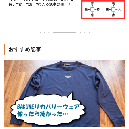
持、□管、□護 □に入る漢字は何…！...
おすすめ記事