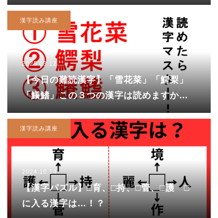
漢字読み講座
2025.03.12
【今日の難読漢字】「雪花菜」「鰐梨」
「鱶鰭」この３つの漢字は読めますか？
「雪花菜」という漢字を名称にした人は
素晴らしいセンス！！
漢字読み講座
2024.10.14
【漢字パズル】□育、□持、□管、□護 □
に入る漢字は…！？