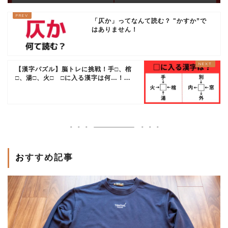
「仄か」ってなんて読む？ "かすか”で
はありません！
【漢字パズル】脳トレに挑戦！手□、棺
□、湯□、火□ □に入る漢字は何…！...
おすすめ記事