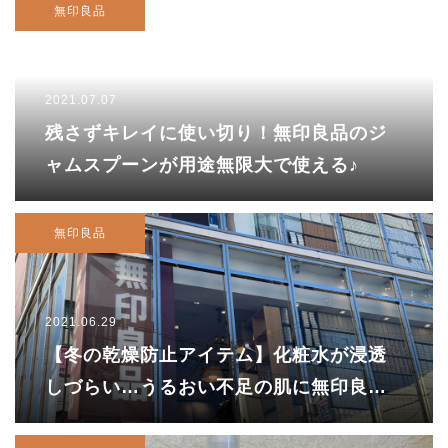
無印良品
2021.07.07
残さずキレイに使い切り！無印良品のジ
ャムスプーンが用途無限大で使える♪
無印良品
2021.06.29
【冬の乾燥防止アイテム】化粧水が浸透
しづらい…うるおい不足の肌に無印良品
の導入液を使ってみた！