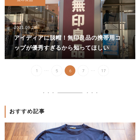
2021.06.20
アイディアに脱帽！無印良品の携帯用コ
ップが優秀すぎるから知ってほしい
...
...
1
5
6
7
17
おすすめ記事