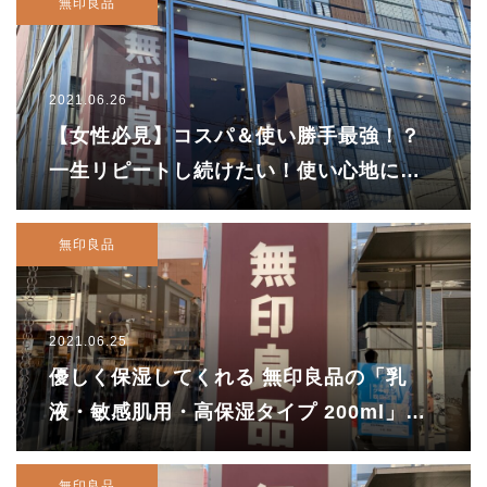
無印良品
2021.06.26
【女性必見】コスパ＆使い勝手最強！？
一生リピートし続けたい！使い心地にハ
マる無印良品のヘアバンド
無印良品
2021.06.25
優しく保湿してくれる 無印良品の「乳
液・敏感肌用・高保湿タイプ 200ml」を
レビュー!!
無印良品