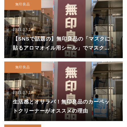
無印良品
2021.07.14
【SNSで話題の】無印良品の「マスクに
貼るアロマオイル用シール」でマスク生
活が快適に！
無印良品
2021.07.12
生活感とオサラバ！無印良品のカーペッ
トクリーナーがオススメの理由