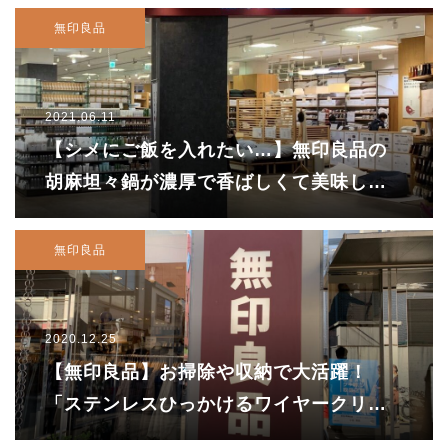
無印良品
2021.06.11
【シメにご飯を入れたい…】無印良品の
胡麻坦々鍋が濃厚で香ばしくて美味しい
んです！！
無印良品
2020.12.25
【無印良品】お掃除や収納で大活躍！
「ステンレスひっかけるワイヤークリッ
プ」が超おすすめ