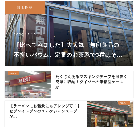
無印良品
2020.12.10
【比べてみました】大人気！無印良品の
不揃いバウム、定番のお茶系で3種はそれ
ぞれどんな味？？
たくさんあるマスキングテープを可愛く
簡単に収納！ダイソーの筆箱型ケース
が...
【ラーメンにも雑炊にもアレンジ可！】
セブンイレブンのユッケジャンスープ
が...