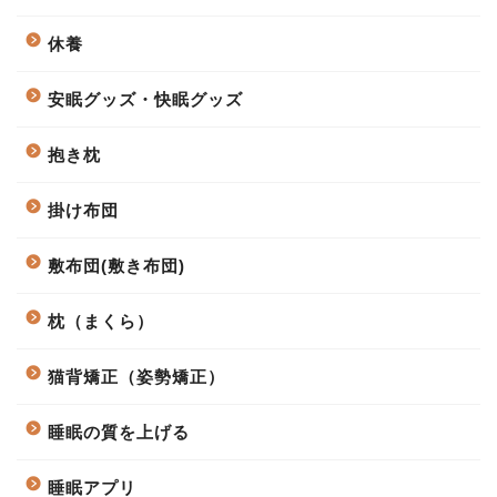
休養
安眠グッズ・快眠グッズ
抱き枕
掛け布団
敷布団(敷き布団)
枕（まくら）
猫背矯正（姿勢矯正）
睡眠の質を上げる
睡眠アプリ