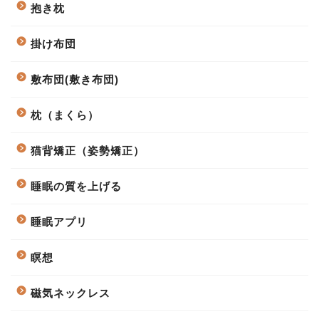
抱き枕
掛け布団
敷布団(敷き布団)
枕（まくら）
猫背矯正（姿勢矯正）
睡眠の質を上げる
睡眠アプリ
瞑想
磁気ネックレス