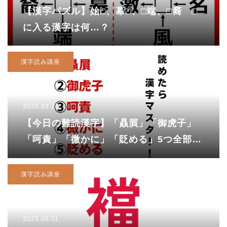
【漢字パズル】始□、幕□、□端、□裔 □
に入る漢字は何…？
漢字読み講座
2026.03.26
【今日の難読漢字】「贔屓」「御虎子」
「呵責」「微かに」「貶める」5つ全部読
めますか？
漢字読み講座
2025.05.11