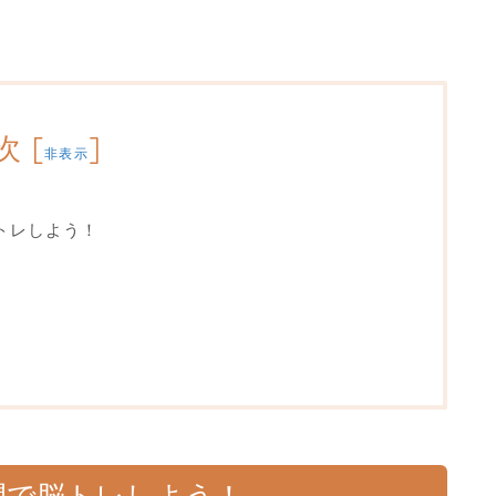
次
[
]
非表示
トレしよう！
間で脳トレしよう！