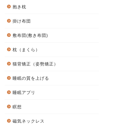
抱き枕
掛け布団
敷布団(敷き布団)
枕（まくら）
猫背矯正（姿勢矯正）
睡眠の質を上げる
睡眠アプリ
瞑想
磁気ネックレス