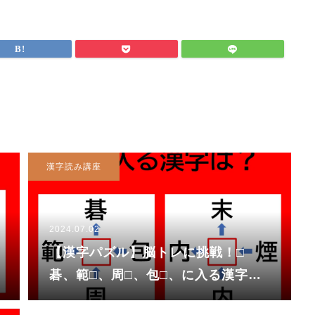
漢字読み講座
2024.07.02
【漢字パズル】脳トレに挑戦！□
碁、範□、周□、包□、に入る漢字
は？