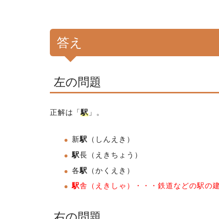
答え
左の問題
正解は「
駅
」。
新
駅
（しんえき）
駅
長
（えきちょう）
各
駅
（かくえき）
駅
舎
（えきしゃ）・・・鉄道などの駅の
右の問題