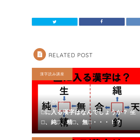
RELATED POST
漢字読み講座
2026.03.30
□に入る漢字はなんでしょうか？ 生
□、純□、精□、無□・・・！？