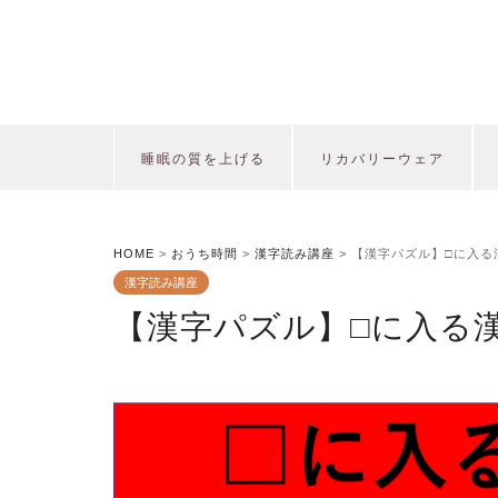
睡眠の質を上げる
リカバリーウェア
HOME
>
おうち時間
>
漢字読み講座
>
【漢字パズル】□に入る
漢字読み講座
【漢字パズル】□に入る