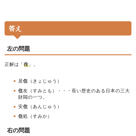
答え
左の問題
正解は「
住
」。
居
住
（きょじゅう）
住
友（すみとも）・・・長い歴史のある日本の三大
財閥の一つ。
安
住
（あんじゅう）
住
処
（すみか）
右の問題