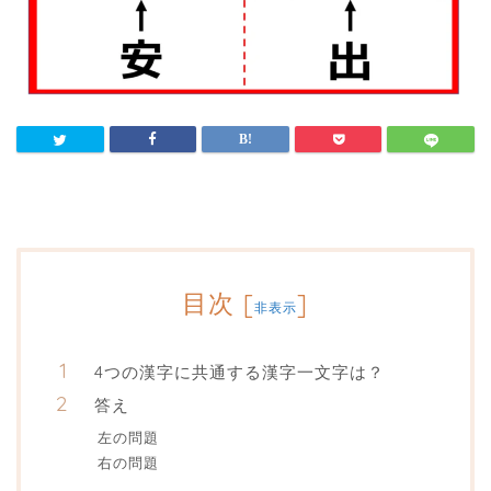
目次
[
]
非表示
4つの漢字に共通する漢字一文字は？
答え
左の問題
右の問題