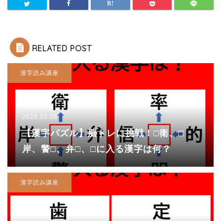
RELATED POST
漢字読み講座
2026.03.09
【漢字パズル】脳トレに挑戦！□衛、□
岸、警□、弁□、□に入る漢字は何？
漢字読み講座