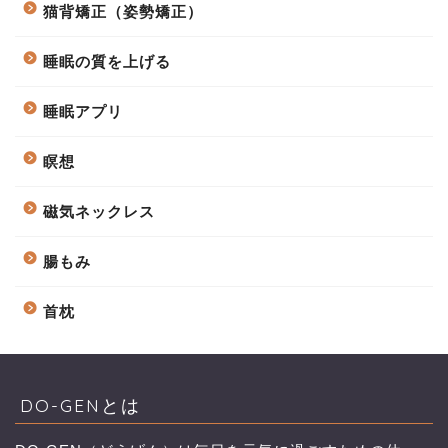
猫背矯正（姿勢矯正）
睡眠の質を上げる
睡眠アプリ
瞑想
磁気ネックレス
腸もみ
首枕
DO-GENとは