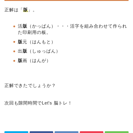
正解は「
版
」。
活
版
（かっぱん）・・・活字を組み合わせて作られ
た印刷用の板。
版
元（はんもと）
出
版
（しゅっぱん）
版
画（はんが）
正解できたでしょうか？
次回も隙間時間でLet’s 脳トレ！