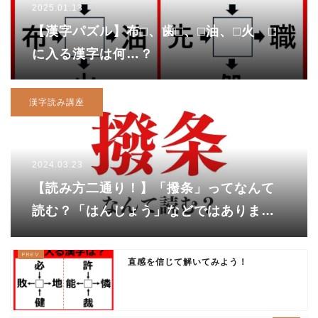
2025.01.13
【漢字パズル】布□、歯□、□油、□火 □
に入る漢字は何…？
漢字読み講座
2024.03.23
【読み方二通り！】「撥条」ってなんて
読む？「はんじょう」などではありませ
ん。正解は……
直感を信じて解いてみよう！