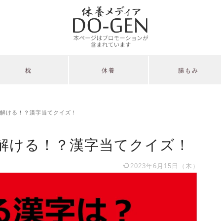
枕
休養
腸もみ
解ける！？漢字当てクイズ！
解ける！？漢字当てクイズ！
2023年6月15日（木）