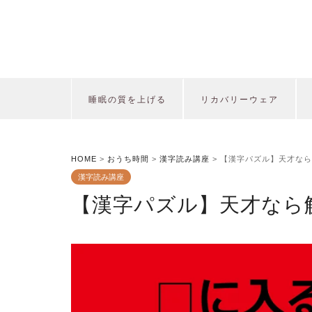
睡眠の質を上げる
リカバリーウェア
HOME
>
おうち時間
>
漢字読み講座
>
【漢字パズル】天才なら
漢字読み講座
【漢字パズル】天才なら