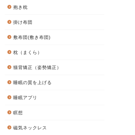
抱き枕
掛け布団
敷布団(敷き布団)
枕（まくら）
猫背矯正（姿勢矯正）
睡眠の質を上げる
睡眠アプリ
瞑想
磁気ネックレス