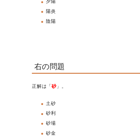
夕陽
陽炎
陰陽
右の問題
正解は「
砂
」。
土砂
砂利
砂場
砂金