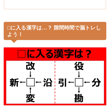
□に入る漢字は…？ 隙間時間で脳トレし
よう！