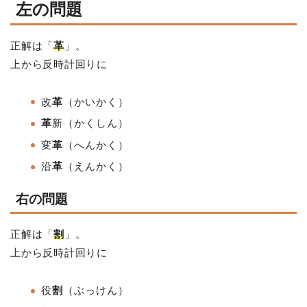
左の問題
正解は「
革
」。
上から反時計回りに
改
革
（かいかく）
革
新
（かくしん）
変
革
（へんかく）
沿
革
（えんかく）
右の問題
正解は「
割
」。
上から反時計回りに
役
割
（ぶっけん）