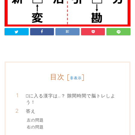
目次
[
]
非表示
□に入る漢字は…？ 隙間時間で脳トレしよ
う！
答え
左の問題
右の問題