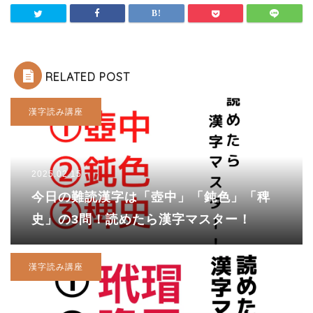
RELATED POST
漢字読み講座
2025.02.15
今日の難読漢字は「壺中」「鈍色」「稗
史」の3問！読めたら漢字マスター！
漢字読み講座