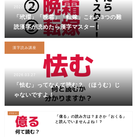
2022.12.25
「玳瑁」「晩霜」「転嫁」これら3つの難
読漢字が読めたら漢字マスター！
漢字読み講座
2026.03.27
「怯む」ってなんて読む？ （ほうむ）じ
ゃないですよ！
「億る」の読み方は？まさか「おくる」
と読んでいませんよね！？