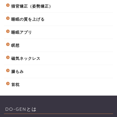
猫背矯正（姿勢矯正）
睡眠の質を上げる
睡眠アプリ
瞑想
磁気ネックレス
腸もみ
首枕
DO-GENとは