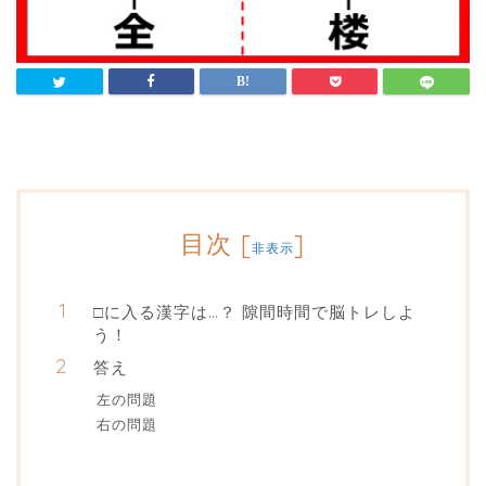
目次
[
]
非表示
□に入る漢字は…？ 隙間時間で脳トレしよ
う！
答え
左の問題
右の問題