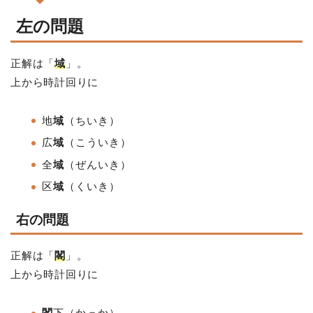
左の問題
正解は「
域
」。
上から時計回りに
地
域
（ちいき）
広
域
（こういき）
全
域
（ぜんいき）
区
域
（くいき）
右の問題
正解は「
閣
」。
上から時計回りに
閣
下（かっか）