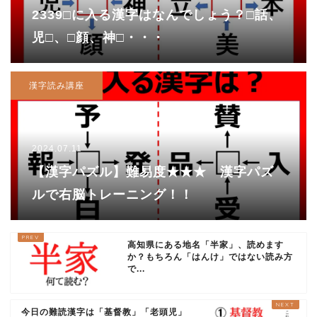
2339□に入る漢字はなんでしょう？□話、
児□、□顔、神□・・・
漢字読み講座
2024.07.11
【漢字パズル】難易度★★★ 漢字パズ
ルで右脳トレーニング！！
高知県にある地名「半家」、読めます
か？もちろん「はんけ」ではない読み方
で...
今日の難読漢字は「基督教」「老頭児」