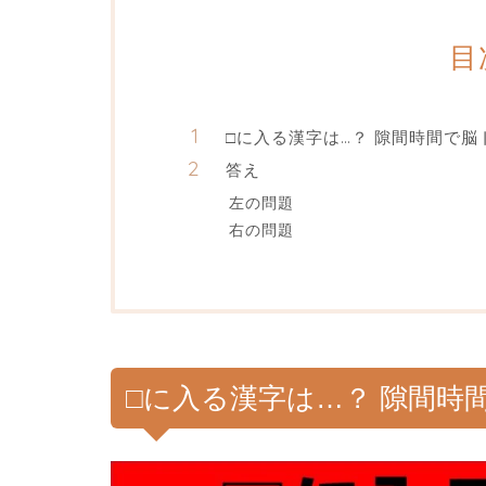
目
□に入る漢字は…？ 隙間時間で脳
答え
左の問題
右の問題
□に入る漢字は…？ 隙間時