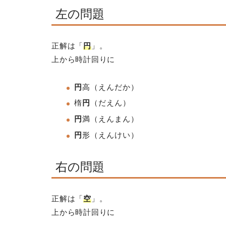
左の問題
正解は「
円
」。
上から時計回りに
円
高（えんだか）
楕
円
（だえん）
円
満
（えんまん）
円
形
（えんけい）
右の問題
正解は「
空
」。
上から時計回りに