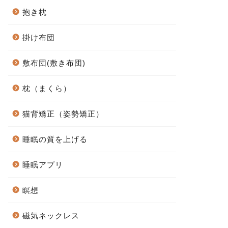
抱き枕
掛け布団
敷布団(敷き布団)
枕（まくら）
猫背矯正（姿勢矯正）
睡眠の質を上げる
睡眠アプリ
瞑想
磁気ネックレス