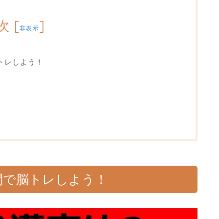
次
[
]
非表示
トレしよう！
間で脳トレしよう！