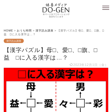
HOME
>
おうち時間
>
漢字読み講座
>
【漢字パズル】母□、愛□、□旗、□
益 □に入る漢字は…？
漢字読み講座
【漢字パズル】母□、愛□、□旗、□
益 □に入る漢字は…？
2023年12月1日（金）