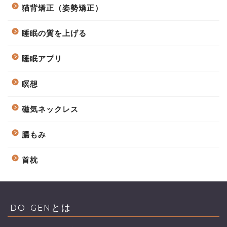
猫背矯正（姿勢矯正）
睡眠の質を上げる
睡眠アプリ
瞑想
磁気ネックレス
腸もみ
首枕
DO-GENとは