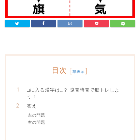
目次
[
]
非表示
□に入る漢字は…？ 隙間時間で脳トレしよ
う！
答え
左の問題
右の問題