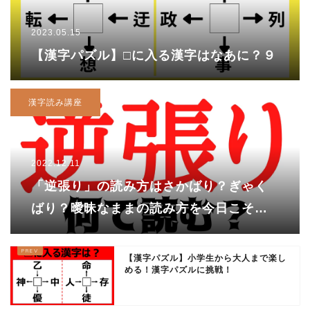
2023.05.15
【漢字パズル】□に入る漢字はなあに？９
漢字読み講座
2022.12.11
「逆張り」の読み方はさかばり？ぎゃく
ばり？曖昧なままの読み方を今日こそは
っきりさせましょう！
【漢字パズル】小学生から大人まで楽し
める！漢字パズルに挑戦！