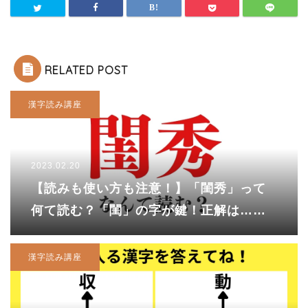
RELATED POST
漢字読み講座
2023.02.20
【読みも使い方も注意！】「閨秀」って
何て読む？「閨」の字が鍵！正解は……
漢字読み講座