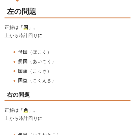
左の問題
正解は「
国
」。
上から時計回りに
母
国
（ぼこく）
愛
国
（あいこく）
国
旗
（こっき）
国
益
（こくえき）
右の問題
正解は「
色
」。
上から時計回りに
色
男（いろおとこ）