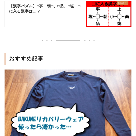
【漢字パズル】□事、朝□、□品、□塩 □
に入る漢字は…？
おすすめ記事