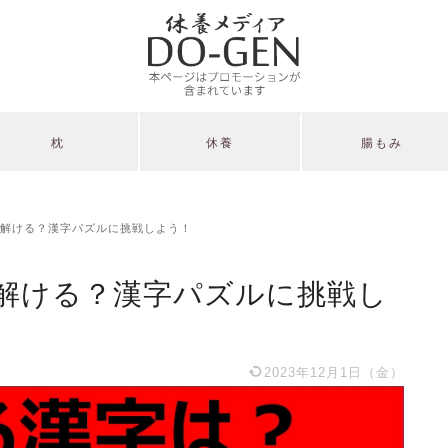
枕
休養
腸もみ
解ける？漢字パズルに挑戦しよう！
解ける？漢字パズルに挑戦し
2023年12月1日（金）