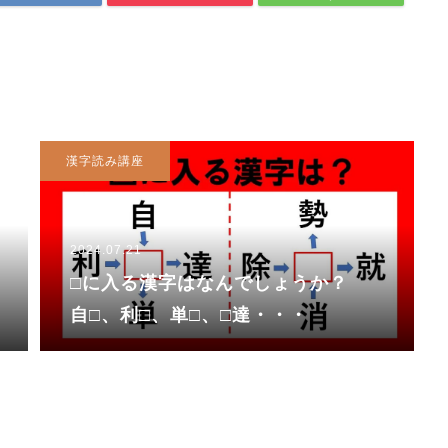
漢字読み講座
2024.07.21
□に入る漢字はなんでしょうか？
自□、利□、単□、□達・・・