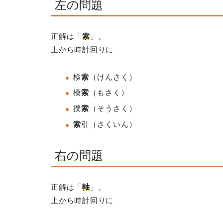
左の問題
正解は「
索
」。
上から時計回りに
検
索
（けんさく）
模
索
（もさく）
捜
索
（そうさく）
索
引
（さくいん）
右の問題
正解は「
軸
」。
上から時計回りに