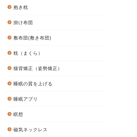
抱き枕
掛け布団
敷布団(敷き布団)
枕（まくら）
猫背矯正（姿勢矯正）
睡眠の質を上げる
睡眠アプリ
瞑想
磁気ネックレス