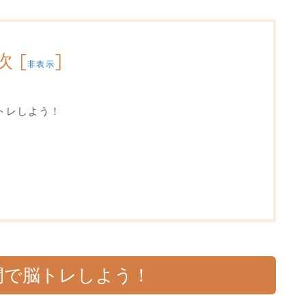
次
[
]
非表示
トレしよう！
間で脳トレしよう！