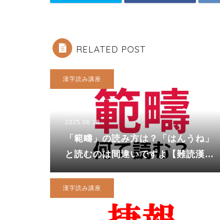
RELATED POST
漢字読み講座
2025.06.18
「範疇」の読み方は？「はんうね」
と読むのは間違いですよ【難読漢
字】
漢字読み講座