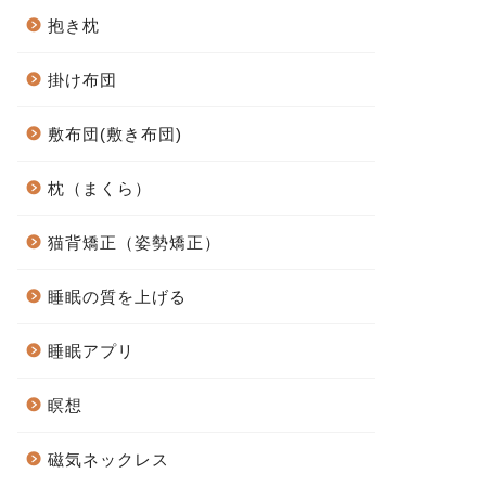
抱き枕
掛け布団
敷布団(敷き布団)
枕（まくら）
猫背矯正（姿勢矯正）
睡眠の質を上げる
睡眠アプリ
瞑想
磁気ネックレス