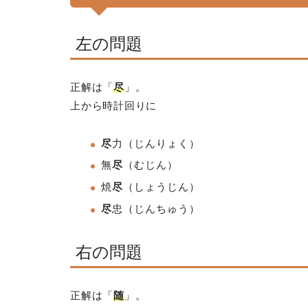
左の問題
正解は「
尽
」。
上から時計回りに
尽
力（じんりょく）
無
尽
（むじん）
焼
尽
（しょうじん）
尽
忠
（じんちゅう）
右の問題
正解は「
随
」。