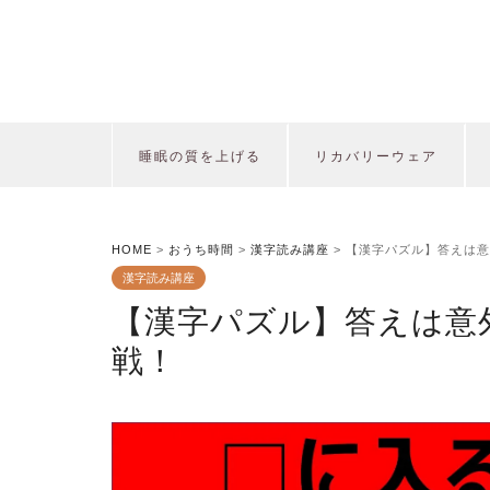
睡眠の質を上げる
リカバリーウェア
HOME
>
おうち時間
>
漢字読み講座
>
【漢字パズル】答えは意
漢字読み講座
【漢字パズル】答えは意
戦！