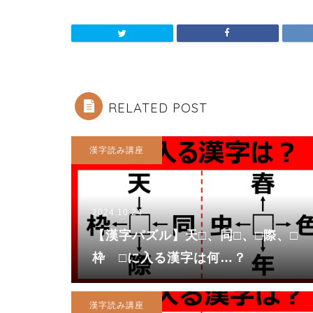
RELATED POST
漢字読み講座
2024.10.24
【漢字パズル】天□、同□、□際、□
枠 □に入る漢字は何…？
漢字読み講座