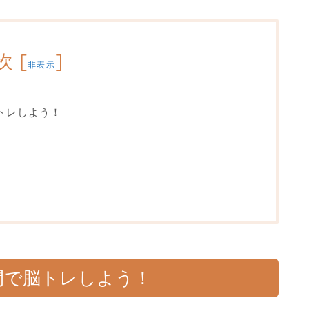
次
[
]
非表示
トレしよう！
間で脳トレしよう！