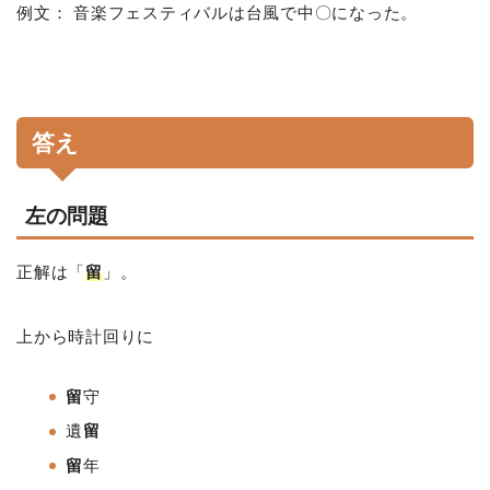
例文： 音楽フェスティバルは台風で中〇になった。
答え
左の問題
正解は「
留
」。
上から時計回りに
留
守
遺
留
留
年