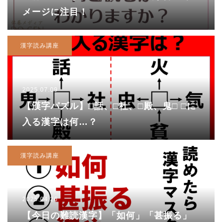
メージに注目！
漢字読み講座
2025.07.09
【漢字パズル】□話、□社、□殿、鬼□ □に
入る漢字は何…？
漢字読み講座
2025.04.26
【今日の難読漢字】「如何」「甚振る」