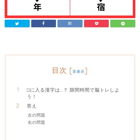
目次
[
]
非表示
□に入る漢字は…？ 隙間時間で脳トレしよ
う！
答え
左の問題
右の問題