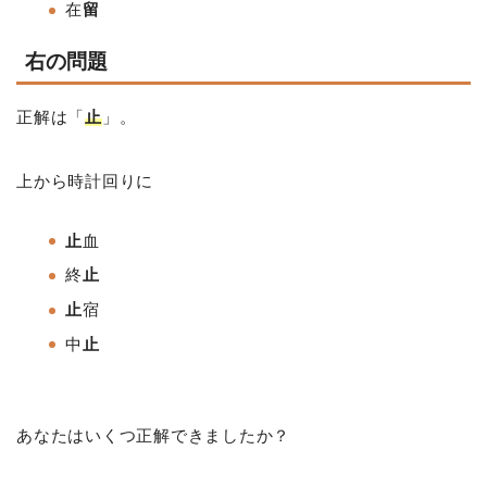
在
留
右の問題
正解は「
止
」。
上から時計回りに
止
血
終
止
止
宿
中
止
あなたはいくつ正解できましたか？