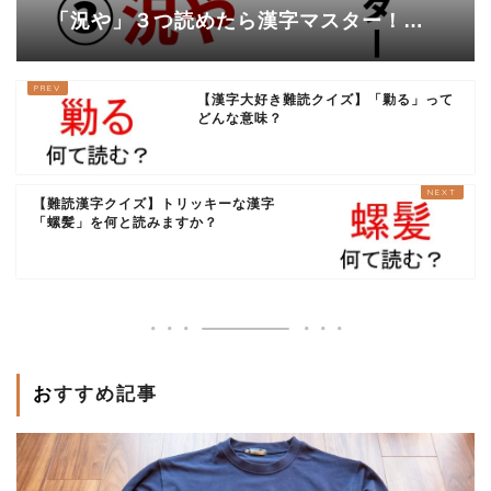
「況や」３つ読めたら漢字マスター！で
も（にょなん）と読んでしまった
ら・・・？
【漢字大好き難読クイズ】「勦る」って
どんな意味？
【難読漢字クイズ】トリッキーな漢字
「螺髪」を何と読みますか？
おすすめ記事