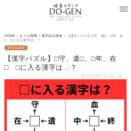
HOME
>
おうち時間
>
漢字読み講座
>
【漢字パズル】□守、遺□、□年、在
□ □に入る漢字は…？
漢字読み講座
【漢字パズル】□守、遺□、□年、在
□ □に入る漢字は…？
2023年12月1日（金）