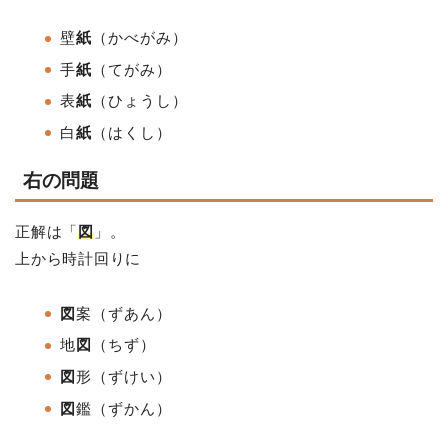
壁
紙
（かべがみ）
手
紙
（てがみ）
表
紙
（ひょうし）
白
紙
（はくし）
右の問題
正解は「
図
」。
上から時計回りに
図
案（ずあん）
地
図
（ちず）
図
形
（ずけい
）
図
鑑
（ずかん）