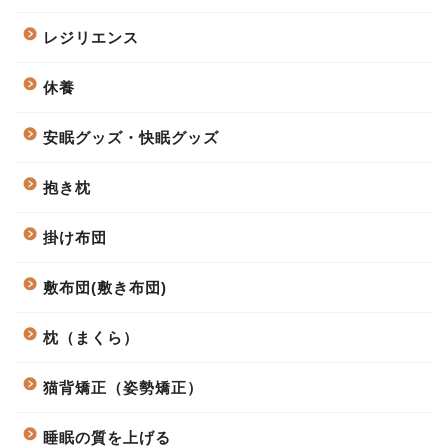
レジリエンス
休養
安眠グッズ・快眠グッズ
抱き枕
掛け布団
敷布団(敷き布団)
枕（まくら）
猫背矯正（姿勢矯正）
睡眠の質を上げる