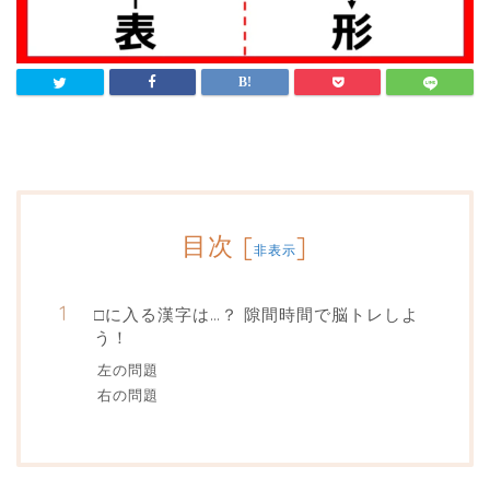
目次
[
]
非表示
□に入る漢字は…？ 隙間時間で脳トレしよ
う！
左の問題
右の問題