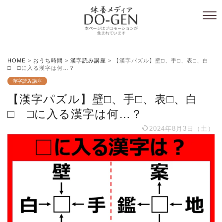
HOME
>
おうち時間
>
漢字読み講座
>
【漢字パズル】壁□、手□、表□、白
□ □に入る漢字は何…？
漢字読み講座
【漢字パズル】壁□、手□、表□、白
□ □に入る漢字は何…？
2024年8月3日（土）