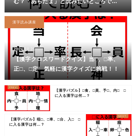
む？「あらたま」と読みたいところです
が…
漢字読み講座
2024.10.21
【漢字クロスワードクイズ】当□、□率、
正□、□定 気軽に漢字クイズに挑戦！！
【漢字パズル】□食、□員、予□、内□ □
に入る漢字は何…？
【漢字パズル】稲□、□車、□台、入□ □
に入る漢字は何…？