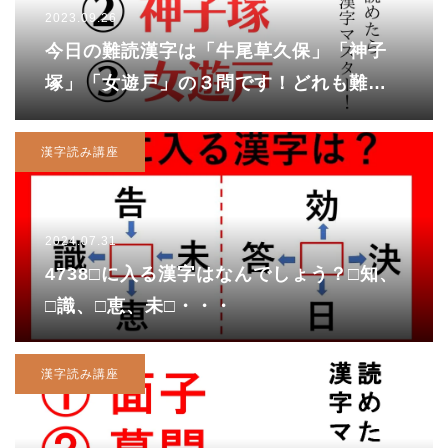
2023.09.26
今日の難読漢字は「牛尾草久保」「神子
塚」「女遊戸」の３問です！どれも難読
地名・・・あなたは何問読めますか？
漢字読み講座
2024.07.31
4738□に入る漢字はなんでしょう？□知、
□識、□恵、未□・・・
漢字読み講座