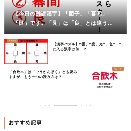
2024.10.06
【今日の難読漢字】「面子」「幕間」
「艮」です。「艮」は「良」とは違う
の！？
【漢字パズル】□雲、□度、光□、色□ □
に入る漢字は何…？
「合歓木」は「ごうかんぼく」とも読み
ますが、もう一つの読み方は？
おすすめ記事