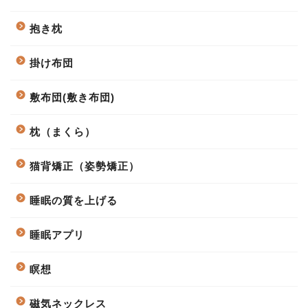
抱き枕
掛け布団
敷布団(敷き布団)
枕（まくら）
猫背矯正（姿勢矯正）
睡眠の質を上げる
睡眠アプリ
瞑想
磁気ネックレス