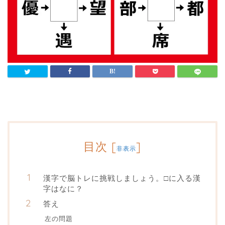
目次
[
]
非表示
漢字で脳トレに挑戦しましょう。□に入る漢
字はなに？
答え
左の問題