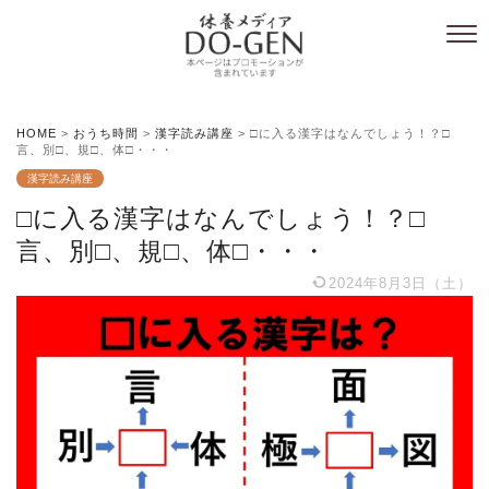
HOME
>
おうち時間
>
漢字読み講座
>
□に入る漢字はなんでしょう！？□
言、別□、規□、体□・・・
漢字読み講座
□に入る漢字はなんでしょう！？□
言、別□、規□、体□・・・
2024年8月3日（土）