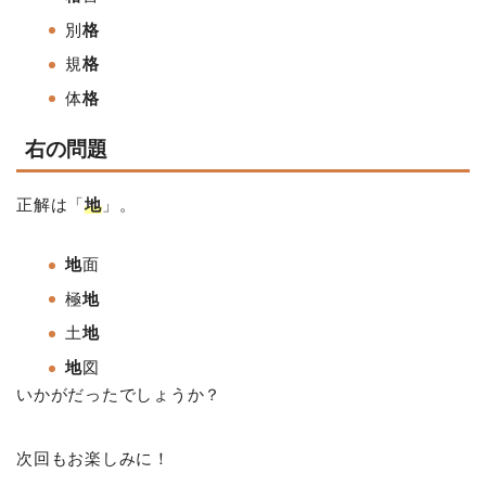
別
格
規
格
体
格
右の問題
正解は「
地
」。
地
面
極
地
土
地
地
図
いかがだったでしょうか？
次回もお楽しみに！