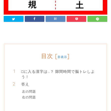
目次
[
]
非表示
□に入る漢字は…？ 隙間時間で脳トレしよ
う！
答え
左の問題
右の問題