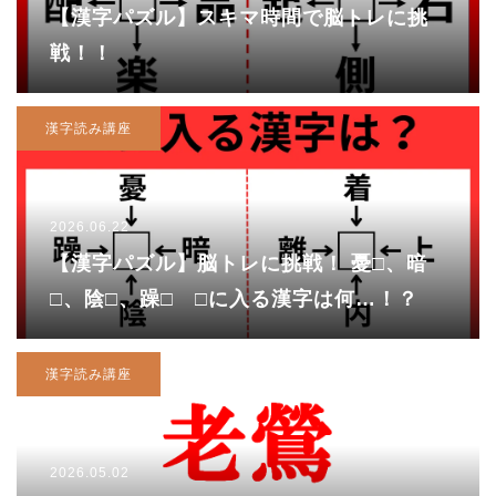
【漢字パズル】スキマ時間で脳トレに挑
戦！！
漢字読み講座
2026.06.22
【漢字パズル】脳トレに挑戦！ 憂□、暗
□、陰□、躁□ □に入る漢字は何…！？
漢字読み講座
2026.05.02