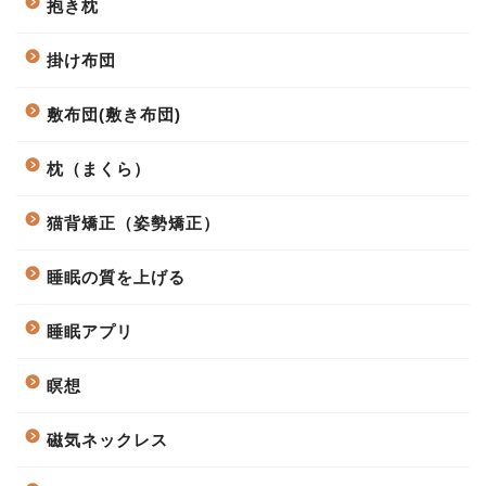
抱き枕
掛け布団
敷布団(敷き布団)
枕（まくら）
猫背矯正（姿勢矯正）
睡眠の質を上げる
睡眠アプリ
瞑想
磁気ネックレス