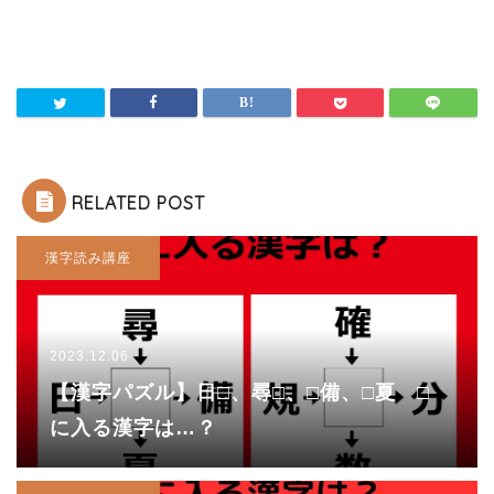
RELATED POST
漢字読み講座
2023.12.06
【漢字パズル】日□、尋□、□備、□夏 □
に入る漢字は…？