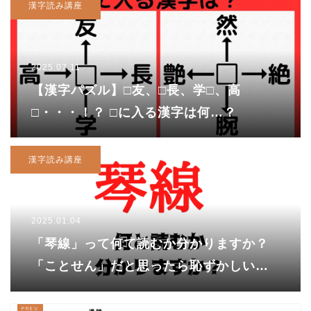
漢字読み講座
2025.07.11
【漢字パズル】□友、□長、学□、高
□・・・！？ □に入る漢字は何…？
漢字読み講座
2025.01.04
「琴線」って何て読むか分かりますか？
「ことせん」だと思ったら恥ずかしいか
も！？