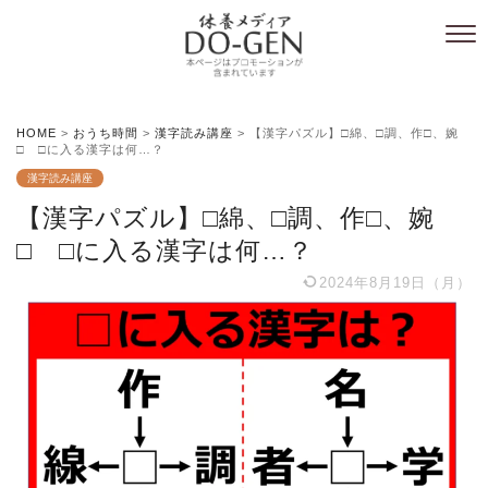
HOME
>
おうち時間
>
漢字読み講座
>
【漢字パズル】□綿、□調、作□、婉
□ □に入る漢字は何…？
漢字読み講座
【漢字パズル】□綿、□調、作□、婉
□ □に入る漢字は何…？
2024年8月19日（月）