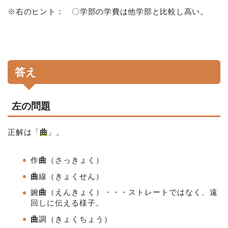
※右のヒント： 〇学部の学費は他学部と比較し高い。
答え
左の問題
正解は「
曲
」。
作
曲
（さっきょく）
曲
線（きょくせん）
婉
曲
（えんきょく）・・・ストレートではなく、遠
回しに伝える様子。
曲
調
（きょくちょう）