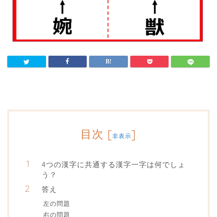
目次
[
]
非表示
4つの漢字に共通する漢字一字は何でしょ
う？
答え
左の問題
右の問題