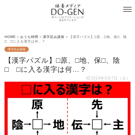
HOME
>
おうち時間
>
漢字読み講座
>
【漢字パズル】□原、□地、保□、陰
□ □に入る漢字は何…？
漢字読み講座
【漢字パズル】□原、□地、保□、陰
□ □に入る漢字は何…？
2024年9月7日（土）