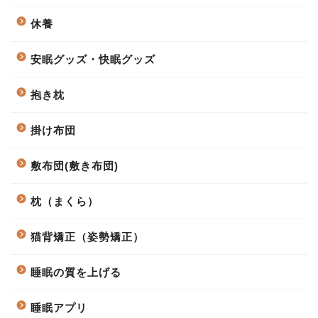
休養
安眠グッズ・快眠グッズ
抱き枕
掛け布団
敷布団(敷き布団)
枕（まくら）
猫背矯正（姿勢矯正）
睡眠の質を上げる
睡眠アプリ