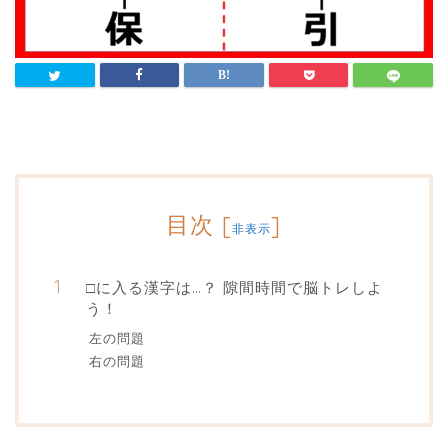
目次
[
]
非表示
□に入る漢字は…？ 隙間時間で脳トレしよ
う！
左の問題
右の問題