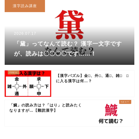
漢字読み講座
2026.07.17
「黛」ってなんて読む？ 漢字一文字です
が、読みは〇〇〇〇です……！
【漢字パズル】金□、外□、通□、雑□ □
に入る漢字は何…？
「鱵」の読み方は？「はり」と読みたく
なりますが…【難読漢字】