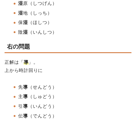
湿
原（しつげん）
湿
地
（しっち）
保
湿
（ほしつ）
陰
湿
（いんしつ）
右の問題
正解は「
導
」。
上から時計回りに
先
導
（せんどう）
主
導
（しゅどう）
引
導
（いんどう
）
伝
導
（でんどう）