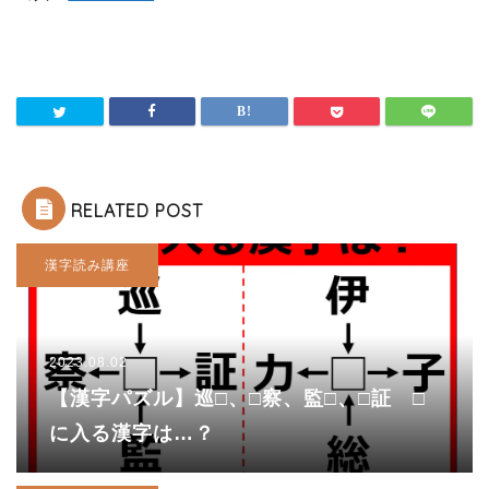
RELATED POST
漢字読み講座
2023.08.02
【漢字パズル】巡□、□察、監□、□証 □
に入る漢字は…？