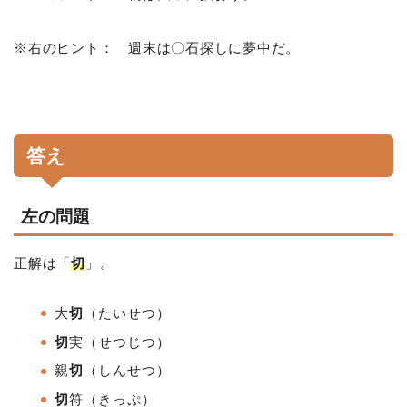
※右のヒント： 週末は〇石探しに夢中だ。
答え
左の問題
正解は「
切
」。
大
切
（たいせつ）
切
実（せつじつ）
親
切
（しんせつ）
切
符（きっぷ）