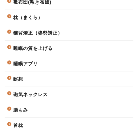
敷布団(敷き布団)
枕（まくら）
猫背矯正（姿勢矯正）
睡眠の質を上げる
睡眠アプリ
瞑想
磁気ネックレス
腸もみ
首枕