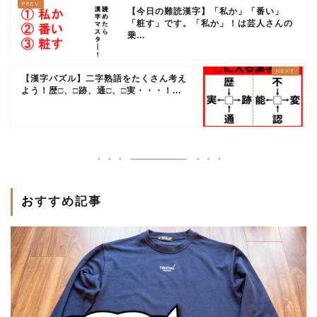
【今日の難読漢字】「私か」「番い」
「粧す」です。「私か」！は芸人さんの
乗...
【漢字パズル】二字熟語をたくさん考え
よう！歴□、□跡、通□、□実・・・！...
おすすめ記事