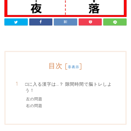
目次
[
]
非表示
□に入る漢字は…？ 隙間時間で脳トレしよ
う！
左の問題
右の問題