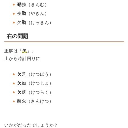
勤
務
（きんむ）
夜
勤
（やきん
）
欠
勤
（けっきん）
右の問題
正解は「
欠
」。
上から時計回りに
欠
乏（けつぼう）
欠
如
（けつじょ）
欠
落
（けつらく
）
酸
欠
（さんけつ）
いかがだったでしょうか？