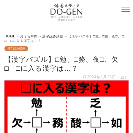
HOME
>
おうち時間
>
漢字読み講座
>
【漢字パズル】□勉、□務、夜□、欠
□ □に入る漢字は…？
漢字読み講座
【漢字パズル】□勉、□務、夜□、欠
□ □に入る漢字は…？
2024年1月26日（金）