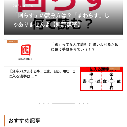
2024.01.04
「回らす」の読み方は？「まわらす」じ
ゃありませんよ【難読漢字】
「囮」ってなんて読む？ 誘いよせるため
に使う手段を何ていう！？
【漢字パズル】□事、□述、日□、書□ □
に入る漢字は…？
おすすめ記事