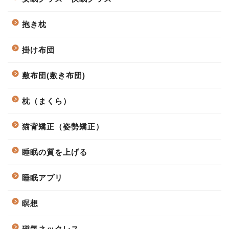
抱き枕
掛け布団
敷布団(敷き布団)
枕（まくら）
猫背矯正（姿勢矯正）
睡眠の質を上げる
睡眠アプリ
瞑想
磁気ネックレス