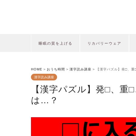
睡眠の質を上げる
リカバリーウェア
HOME
>
おうち時間
>
漢字読み講座
>
【漢字パズル】発□、重
漢字読み講座
【漢字パズル】発□、重□
は…？