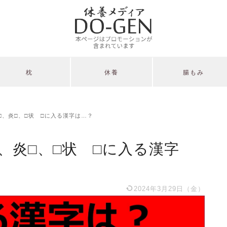
枕
休養
腸もみ
□、炎□、□状 □に入る漢字は…？
、炎□、□状 □に入る漢字
2024年3月29日（金）