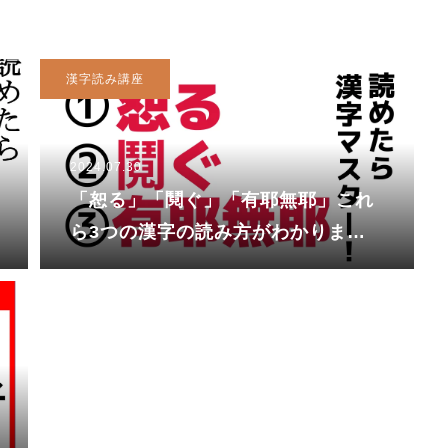
漢字読み講座
2024.07.30
「恕る」「鬩ぐ」「有耶無耶」これ
ら3つの漢字の読み方がわかります
か？