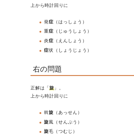
上から時計回りに
発
症
（はっしょう）
重
症
（じゅうしょう）
炎
症
（えんしょう
）
症
状
（しょうじょう）
右の問題
正解は「
旋
」。
上から時計回りに
斡
旋
（あっせん）
旋
風
（せんぷう）
旋
毛（つむじ
）