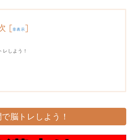
次
[
]
非表示
トレしよう！
間で脳トレしよう！