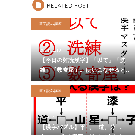
RELATED POST
漢字読み講座
2024.11.10
【今日の難読漢字】「以て」「洗
練」「数寄屋」。使いこなせると大
人カッコいい！
漢字読み講座
2024.05.12
【漢字パズル】平□、□道、分□、□