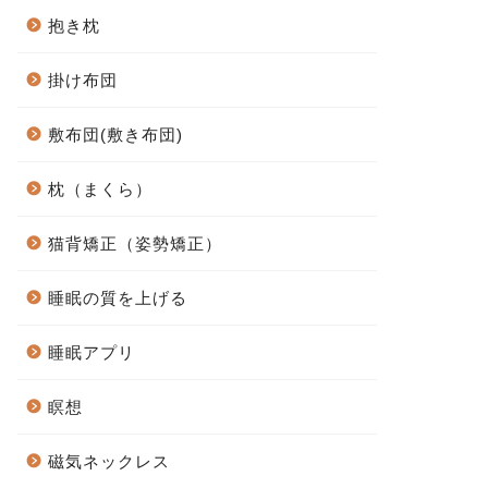
抱き枕
掛け布団
敷布団(敷き布団)
枕（まくら）
猫背矯正（姿勢矯正）
睡眠の質を上げる
睡眠アプリ
瞑想
磁気ネックレス