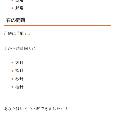
郵
送
右の問題
正解は「
針
」。
上から時計回りに
方
針
指
針
秒
針
検
針
あなたはいくつ正解できましたか？