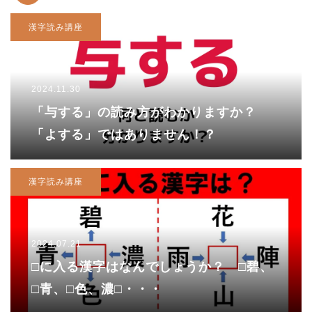
漢字読み講座
2024.11.30
「与する」の読み方がわかりますか？
「よする」ではありません！？
漢字読み講座
2024.07.21
□に入る漢字はなんでしょうか？ □碧、
□青、□色、濃□・・・