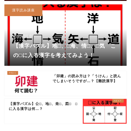
漢字読み講座
2025.01.07
【漢字パズル】地□、□海、情□、□気 こ
の□に入る漢字を考えてみよう！
「卯建」の読み方は？「うけん」と読ん
でしまいそうですが…？【難読漢字】
【漢字パズル】公□、地□、発□、図□ □
に入る漢字は何…？