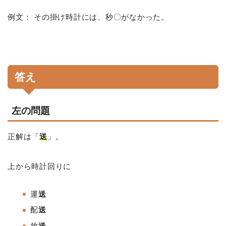
例文： その掛け時計には、秒〇がなかった。
答え
左の問題
正解は「
送
」。
上から時計回りに
運
送
配
送
放
送