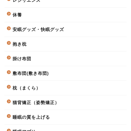
レジリエンス
休養
安眠グッズ・快眠グッズ
抱き枕
掛け布団
敷布団(敷き布団)
枕（まくら）
猫背矯正（姿勢矯正）
睡眠の質を上げる