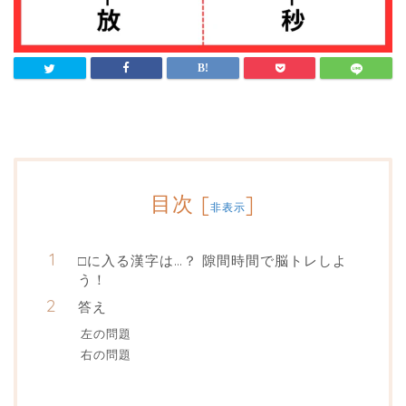
目次
[
]
非表示
□に入る漢字は…？ 隙間時間で脳トレしよ
う！
答え
左の問題
右の問題