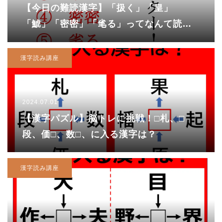
【今日の難読漢字】「扱く」「皇」
「鯱」「密密」「毟る」ってなんて読
む！？
漢字読み講座
2024.07.01
【漢字パズル】脳トレに挑戦！□札、□
段、価□、数□、に入る漢字は？
漢字読み講座