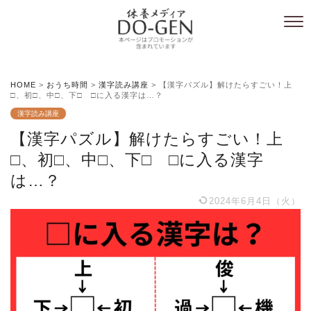
HOME
>
おうち時間
>
漢字読み講座
>
【漢字パズル】解けたらすごい！上
□、初□、中□、下□ □に入る漢字は…？
漢字読み講座
【漢字パズル】解けたらすごい！上
□、初□、中□、下□ □に入る漢字
は…？
2024年6月4日（火）