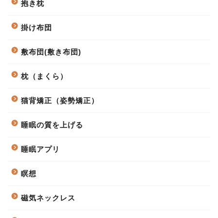
抱き枕
掛け布団
敷布団(敷き布団)
枕（まくら）
猫背矯正（姿勢矯正）
睡眠の質を上げる
睡眠アプリ
瞑想
磁気ネックレス