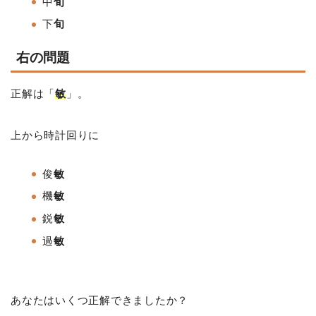
中
旬
下
旬
右の問題
正解は「
敏
」。
上から時計回りに
俊
敏
機
敏
鋭
敏
過
敏
あなたはいくつ正解できましたか？