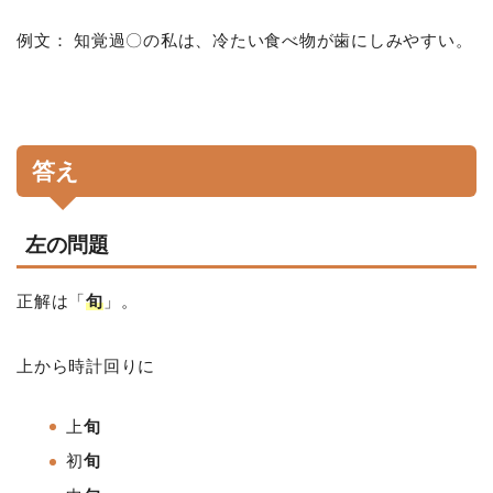
例文： 知覚過〇の私は、冷たい食べ物が歯にしみやすい。
答え
左の問題
正解は「
旬
」。
上から時計回りに
上
旬
初
旬