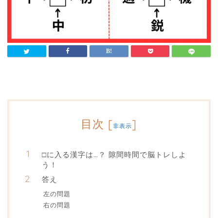
目次
[
]
非表示
□に入る漢字は…？ 隙間時間で脳トレしよ
う！
答え
左の問題
右の問題