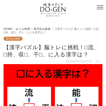
HOME
>
おうち時間
>
漢字読み講座
>
【漢字パズル】脳トレに挑戦！□流、
□持、収□、干□、に入る漢字は？
漢字読み講座
【漢字パズル】脳トレに挑戦！□流、
□持、収□、干□、に入る漢字は？
2024年6月25日（火）