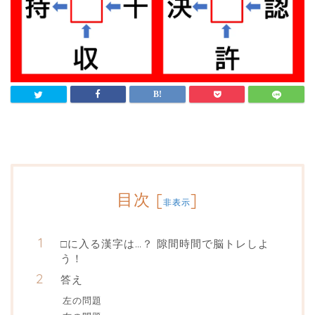
目次
[
]
非表示
□に入る漢字は…？ 隙間時間で脳トレしよ
う！
答え
左の問題