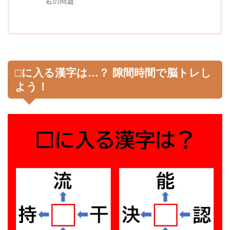
右の問題
□に入る漢字は…？ 隙間時間で脳トレし
よう！