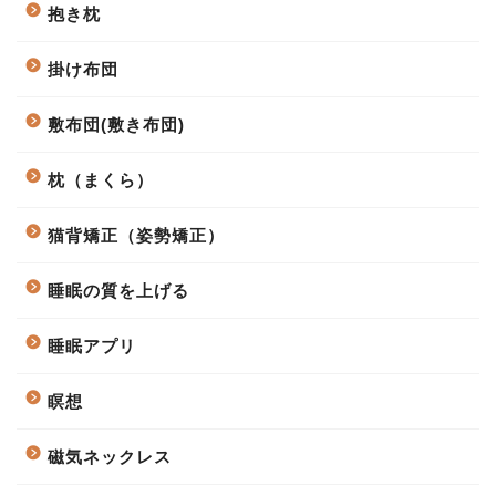
抱き枕
掛け布団
敷布団(敷き布団)
枕（まくら）
猫背矯正（姿勢矯正）
睡眠の質を上げる
睡眠アプリ
瞑想
磁気ネックレス