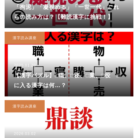
「拘泥」「凝視める」「一世一代」これ
らの読み方は？【難読漢字に挑戦！】
漢字読み講座
2025.01.20
【漢字パズル】□職、□寝、□業、□役 □
に入る漢字は何…？
漢字読み講座
2026.03.02