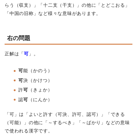
らう（収支）」「十二支（干支）」の他に「とどこおる」
「中国の旧称」など様々な意味があります。
右の問題
正解は「
可
」。
可
能（かのう）
可
決（かけつ）
許
可
（きょか）
認
可
（にんか）
「可」は「よいと許す（可決、許可、認可）」「できる
（可能）」の他に「～するべき」「～ばかり」などの意味
で使われる漢字です。