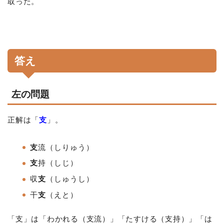
取った。
答え
左の問題
正解は「
支
」。
支
流（しりゅう）
支
持（しじ）
収
支
（しゅうし）
干
支
（えと）
「支」は「わかれる（支流）」「たすける（支持）」「は