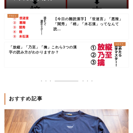
【今日の難読漢字】「世迷言」「悪辣」
「閨秀」「稍」「木石漢」ってなんて
読...
「放縦」「乃至」「擒」これら3つの漢
字の読み方がわかりますか？
おすすめ記事