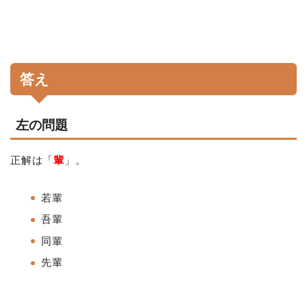
答え
左の問題
正解は「
輩
」。
若輩
吾輩
同輩
先輩