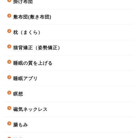
掛け布団
敷布団(敷き布団)
枕（まくら）
猫背矯正（姿勢矯正）
睡眠の質を上げる
睡眠アプリ
瞑想
磁気ネックレス
腸もみ