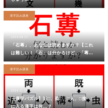
漢字読み講座
2024.08.27
「石蓴」、あなたは読めますか？【これ
は難しい！「石」は分かるけど、「蓴」
ってそもそも何？】
漢字読み講座
2024.11.29
【漢字パズル】近□、両□、□人、□接 □
に入る漢字は何…？