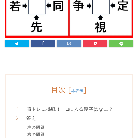
目次
[
]
非表示
脳トレに挑戦！ □に入る漢字はなに？
答え
左の問題
右の問題