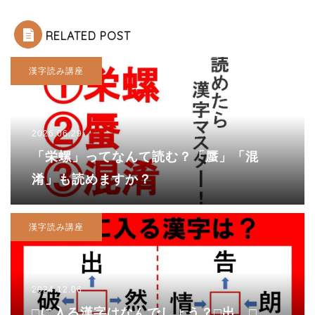
RELATED POST
漢字読み講座
2026.06.29
「栄螺」ってなんて読む？「蜃」「混
淆」も読めますか？
漢字読み講座
2024.12.06
□に入る漢字はなんでしょう？□出、□