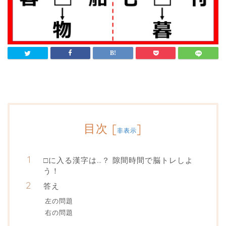
目次
[
]
非表示
□に入る漢字は…？ 隙間時間で脳トレしよ
う！
答え
左の問題
右の問題