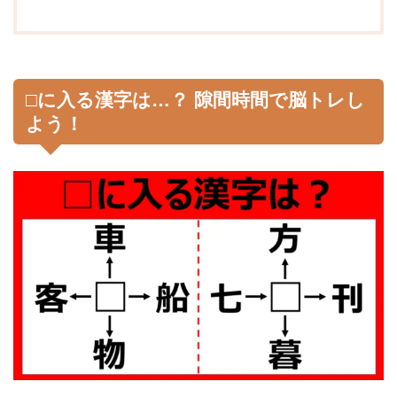
□に入る漢字は…？ 隙間時間で脳トレし
よう！