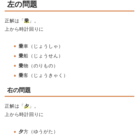
左の問題
正解は「
乗
」。
上から時計回りに
乗
車（じょうしゃ）
乗
船
（じょうせん）
乗
物
（のりもの）
乗
客
（じょうきゃく）
右の問題
正解は「
夕
」。
上から時計回りに
夕
方（ゆうがた）