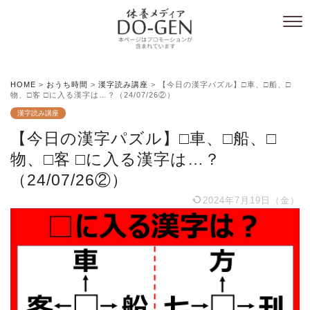
HOME
>
おうち時間
>
漢字読み講座
>
【今日の漢字パズル】□車、□船、□
物、□客 □に入る漢字は…？（24/07/26②）
漢字読み講座
【今日の漢字パズル】□車、□船、□
物、□客 □に入る漢字は…？
（24/07/26②）
2024年7月19日（金）