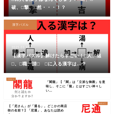
破、□撃、□然・・・！？
漢字パズル
2025.03.31
【漢字パズル】解けたらすごい！□人、追
□、□職、請□ □に入る漢字は…？
「閣龍」【「閣」は「立派な御殿」を意
味し、そこに「龍」とはすごい神々し
い...
【「尼さん」が「通る」。どこかの商店
街の名前？】「尼通」、あなたは読め