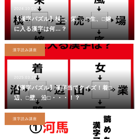
2024.10.02
【漢字パズル】横□、栄□、□生、□嫁 □
に入る漢字は何…？
漢字読み講座
2025.03.28
【漢字パズル】漢字当てクイズ！着□、□
辺、□壁、沿□・・・！？
漢字読み講座