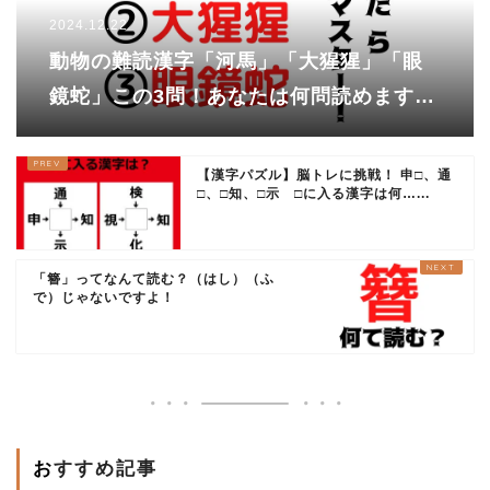
2024.12.22
動物の難読漢字「河馬」「大猩猩」「眼
鏡蛇」この3問！あなたは何問読めます
か？
【漢字パズル】脳トレに挑戦！ 申□、通
□、□知、□示 □に入る漢字は何…...
「簪」ってなんて読む？（はし）（ふ
で）じゃないですよ！
おすすめ記事