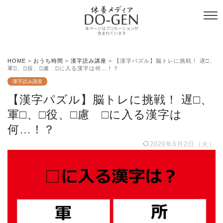
HOME
>
おうち時間
>
漢字読み講座
>
【漢字パズル】脳トレに挑戦！ 遅□、
軍□、□役、□慮 □に入る漢字は何…！？
漢字読み講座
【漢字パズル】脳トレに挑戦！ 遅□、
軍□、□役、□慮 □に入る漢字は
何…！？
2026年6月2日（火）