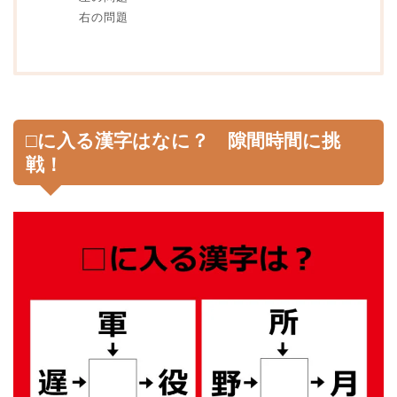
右の問題
□に入る漢字はなに？ 隙間時間に挑
戦！