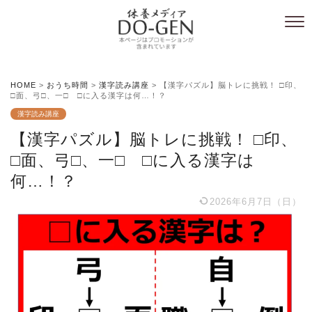
HOME
>
おうち時間
>
漢字読み講座
>
【漢字パズル】脳トレに挑戦！ □印、
□面、弓□、一□ □に入る漢字は何…！？
漢字読み講座
【漢字パズル】脳トレに挑戦！ □印、
□面、弓□、一□ □に入る漢字は
何…！？
2026年6月7日（日）