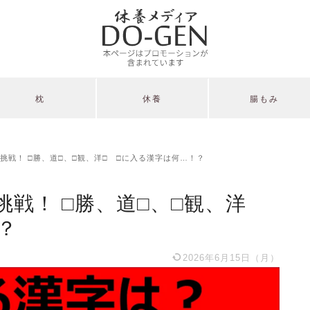
枕
休養
腸もみ
挑戦！ □勝、道□、□観、洋□ □に入る漢字は何…！？
戦！ □勝、道□、□観、洋
？
2026年6月15日（月）