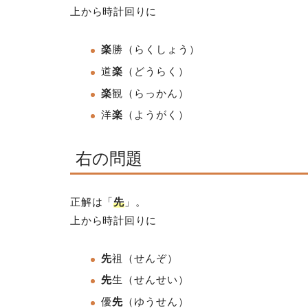
上から時計回りに
楽
勝（らくしょう）
道
楽
（どうらく）
楽
観
（らっかん）
洋
楽
（ようがく）
右の問題
正解は「
先
」。
上から時計回りに
先
祖（せんぞ）
先
生
（せんせい）
優
先
（ゆうせん
）