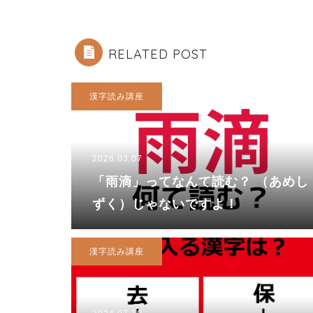
RELATED POST
漢字読み講座
2026.03.07
「雨滴」ってなんて読む？ （あめし
ずく）じゃないですよ！
漢字読み講座