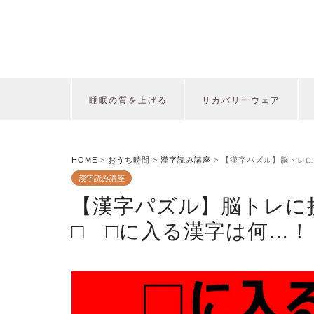
睡眠の質を上げる
リカバリーウェア
HOME
>
おうち時間
>
漢字読み講座
>
【漢字パズル】脳トレに
漢字読み講座
【漢字パズル】脳トレに挑
□ □に入る漢字は何…！