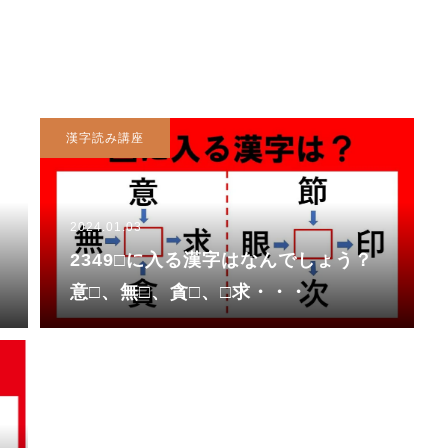
漢字読み講座
2024.01.03
2349□に入る漢字はなんでしょう？
意□、無□、貪□、□求・・・