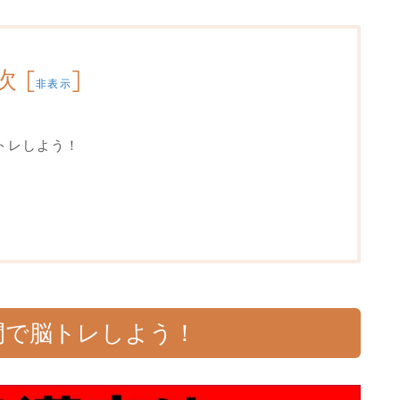
次
[
]
非表示
トレしよう！
間で脳トレしよう！