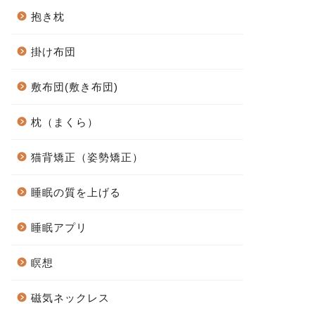
抱き枕
掛け布団
敷布団(敷き布団)
枕（まくら）
猫背矯正（姿勢矯正）
睡眠の質を上げる
睡眠アプリ
瞑想
磁気ネックレス