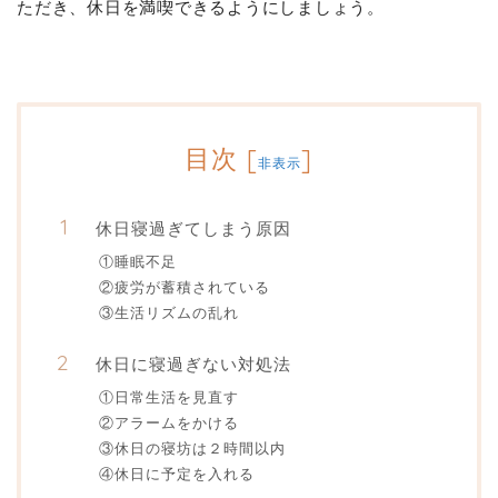
ただき、休日を満喫できるようにしましょう。
目次
[
]
非表示
休日寝過ぎてしまう原因
①睡眠不足
②疲労が蓄積されている
③生活リズムの乱れ
休日に寝過ぎない対処法
①日常生活を見直す
②アラームをかける
③休日の寝坊は２時間以内
④休日に予定を入れる