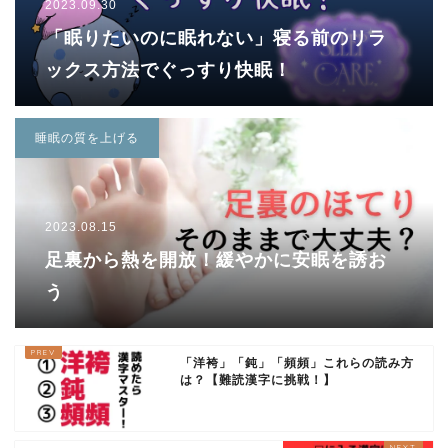
2023.09.30
「眠りたいのに眠れない」寝る前のリラ
ックス方法でぐっすり快眠！
睡眠の質を上げる
2023.08.15
足裏から熱を開放！緩やかに安眠を誘お
う
「洋袴」「鈍」「頻頻」これらの読み方
は？【難読漢字に挑戦！】