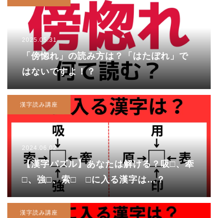
2025.05.31
「傍惚れ」の読み方は？「はたぼれ」で
はないですよ！？
漢字読み講座
2024.06.02
【漢字パズル】あなたは解ける？吸□、牽
□、強□、索□ □に入る漢字は…？
漢字読み講座