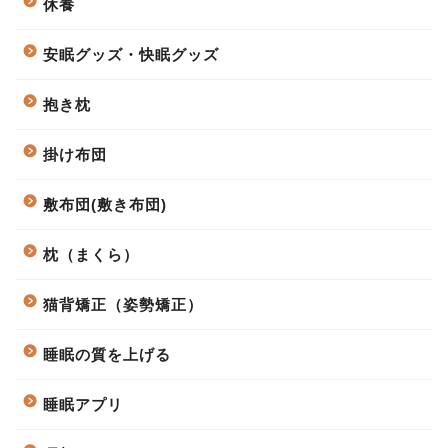
休養
安眠グッズ・快眠グッズ
抱き枕
掛け布団
敷布団(敷き布団)
枕（まくら）
猫背矯正（姿勢矯正）
睡眠の質を上げる
睡眠アプリ