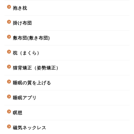
抱き枕
掛け布団
敷布団(敷き布団)
枕（まくら）
猫背矯正（姿勢矯正）
睡眠の質を上げる
睡眠アプリ
瞑想
磁気ネックレス