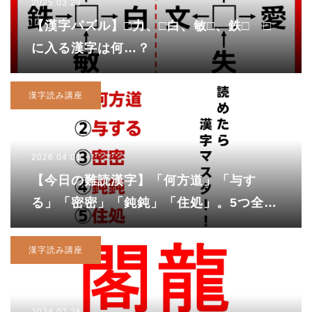
2025.03.29
【漢字パズル】□力、□白、敏□、鉄□ □
に入る漢字は何…？
漢字読み講座
2026.04.01
【今日の難読漢字】「何方道」「与す
る」「密密」「鈍鈍」「住処」。5つ全部
読めますか？
漢字読み講座
2024.07.26