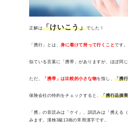
「けいこう」
正解は
でした！
「携行」とは、
身に着けて持って行くこと
です
似ている言葉に「携帯」がありますが、ほぼ同
ただ、
「携帯」は比較的小さな物
を指し、
「携
保険会社の特約をチェックすると、
「携行品損
「携」の音読みは「ケイ」、訓読みは「携える
みます。漢検3級13画の常用漢字です。