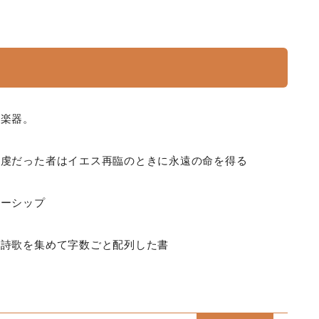
弦楽器。
敬虔だった者はイエス再臨のときに永遠の命を得る
ナーシップ
や詩歌を集めて字数ごと配列した書