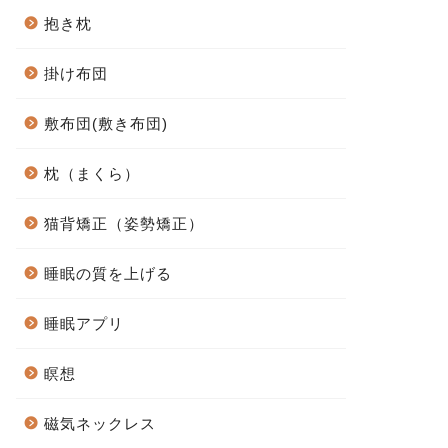
抱き枕
掛け布団
敷布団(敷き布団)
枕（まくら）
猫背矯正（姿勢矯正）
睡眠の質を上げる
睡眠アプリ
瞑想
磁気ネックレス