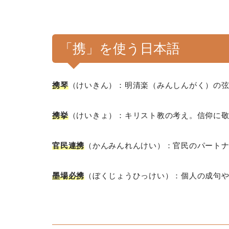
「携」を使う日本語
携琴
（けいきん）：明清楽（みんしんがく）の
携挙
（けいきょ）：キリスト教の考え。信仰に
官民連携
（かんみんれんけい）：官民のパート
墨場必携
（ぼくじょうひっけい）：個人の成句