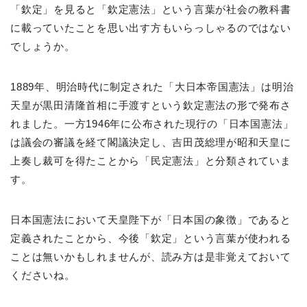
「欽定」を見ると「欽定憲法」という言葉が社会の教科書
に載っていたことを思い出す方もいらっしゃるのではない
でしょうか。
1889年、明治時代に制定された「大日本帝国憲法」は明治
天皇が黒田清隆首相に手渡すという欽定憲法の形で発布さ
れました。一方1946年に公布された現行の「日本国憲法」
は議会の審議を経て閣議決定し、吉田茂総理が昭和天皇に
上奏し裁可を得たことから「民定憲法」と分類されていま
す。
日本国憲法において天皇陛下が「日本国の象徴」であると
定義されたことから、今後「欽定」という言葉が使われる
ことは無いかもしれませんが、読み方は是非覚えておいて
くださいね。