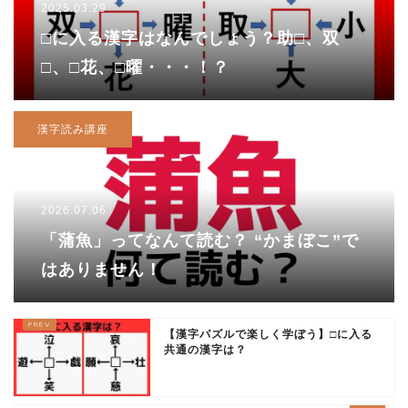
2025.03.29
□に入る漢字はなんでしょう？助□、双
□、□花、□曜・・・！？
漢字読み講座
2026.07.06
「蒲魚」ってなんて読む？ “かまぼこ”で
はありません！
【漢字パズルで楽しく学ぼう】□に入る
共通の漢字は？