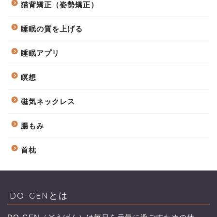
猫背矯正（姿勢矯正）
睡眠の質を上げる
睡眠アプリ
瞑想
磁気ネックレス
腸もみ
首枕
DO-GENとは