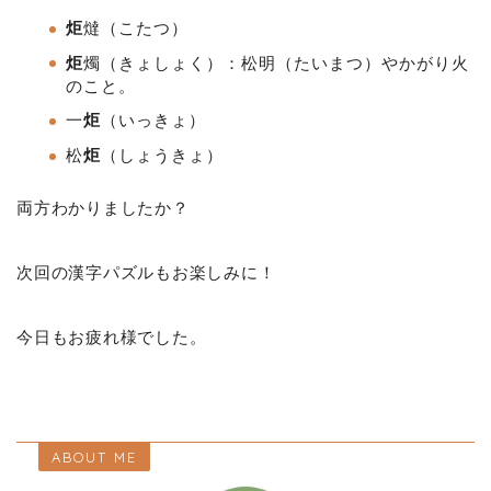
炬
燵（こたつ）
炬
燭（きょしょく）：松明（たいまつ）やかがり火
のこと。
一
炬
（いっきょ）
松
炬
（しょうきょ）
両方わかりましたか？
次回の漢字パズルもお楽しみに！
今日もお疲れ様でした。
ABOUT ME