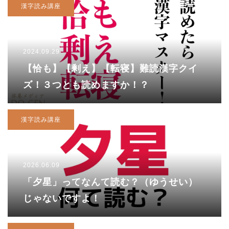
漢字読み講座
2024.09.29
【恰も】【剰え】【転寝】難読漢字クイ
ズ！３つとも読めますか！？
漢字読み講座
2026.06.09
「夕星」ってなんて読む？（ゆうせい）
じゃないですよ！