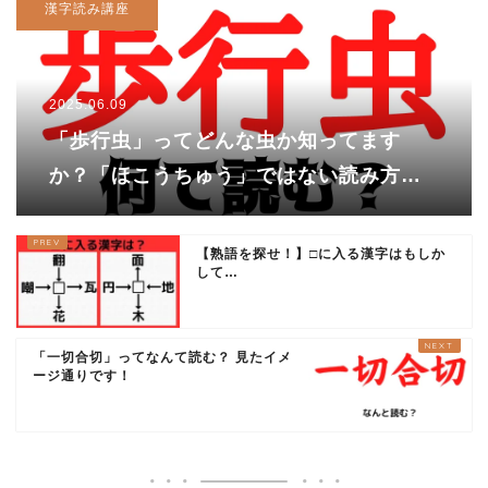
漢字読み講座
2025.06.09
「歩行虫」ってどんな虫か知ってます
か？「ほこうちゅう」ではない読み方が
あります！
【熟語を探せ！】□に入る漢字はもしか
して…
「一切合切」ってなんて読む？ 見たイメ
ージ通りです！