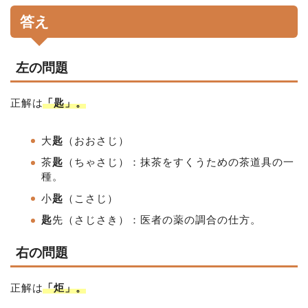
答え
左の問題
正解は
「匙」。
大
匙
（おおさじ）
茶
匙
（ちゃさじ）：抹茶をすくうための茶道具の一
種。
小
匙
（こさじ）
匙
先（さじさき）：医者の薬の調合の仕方。
右の問題
正解は
「炬」。