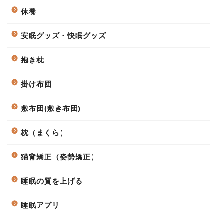
休養
安眠グッズ・快眠グッズ
抱き枕
掛け布団
敷布団(敷き布団)
枕（まくら）
猫背矯正（姿勢矯正）
睡眠の質を上げる
睡眠アプリ