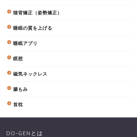
猫背矯正（姿勢矯正）
睡眠の質を上げる
睡眠アプリ
瞑想
磁気ネックレス
腸もみ
首枕
DO-GENとは