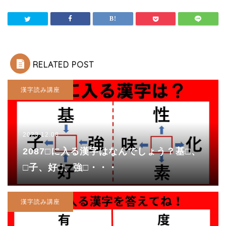
RELATED POST
漢字読み講座
2023.12.08
2087□に入る漢字はなんでしょう？基□、
□子、好□、強□・・・
漢字読み講座