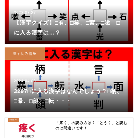
2023.07.27
【漢字クイズ】□有、□笑、□蓄、□嗽 □
に入る漢字は…？
漢字読み講座
2024.04.03
3297□に入る漢字はなんでしょう？□柄、
□暴、□顔、□転・・・
「疼く」の読み方は？「とうく」と読む
のは間違いです！