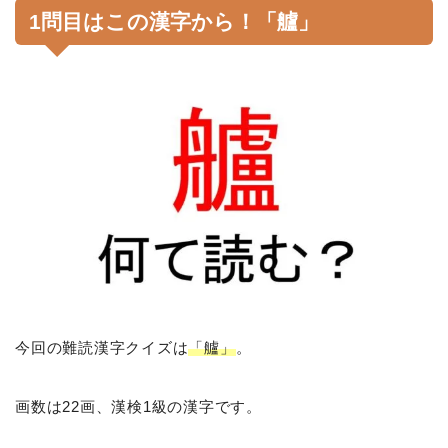
1問目はこの漢字から！「艫」
今回の難読漢字クイズは
「艫」
。
画数は22画、漢検1級の漢字です。