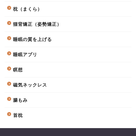
枕（まくら）
猫背矯正（姿勢矯正）
睡眠の質を上げる
睡眠アプリ
瞑想
磁気ネックレス
腸もみ
首枕