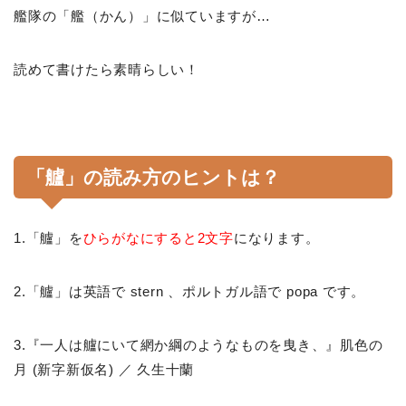
艦隊の「艦（かん）」に似ていますが…
読めて書けたら素晴らしい！
「艫」の読み方のヒントは？
1.「艫」を
ひらがなにすると2文字
になります。
2.「艫」は英語で stern 、ポルトガル語で popa です。
3.『一人は艫にいて網か綱のようなものを曳き、』肌色の
月 (新字新仮名) ／ 久生十蘭