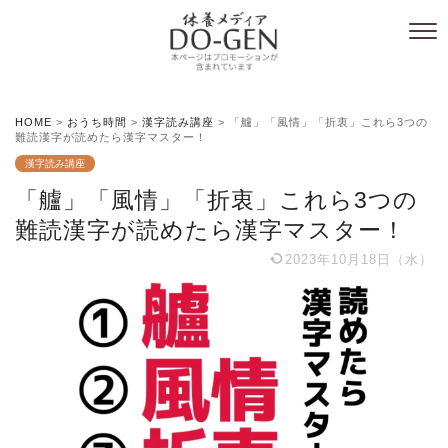
HOME
>
おうち時間
>
漢字読み講座
>
「艫」「風情」「折衷」これら3つの
難読漢字が読めたら漢字マスター！
漢字読み講座
「艫」「風情」「折衷」これら3つの
難読漢字が読めたら漢字マスター！
2023年10月18日（水）