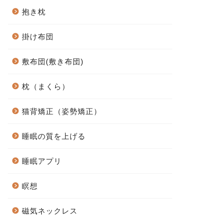
抱き枕
掛け布団
敷布団(敷き布団)
枕（まくら）
猫背矯正（姿勢矯正）
睡眠の質を上げる
睡眠アプリ
瞑想
磁気ネックレス