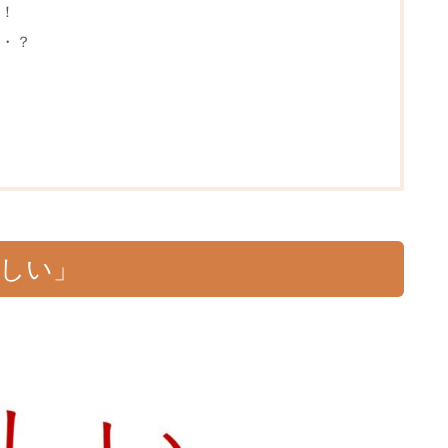
！
・？
賢しい」