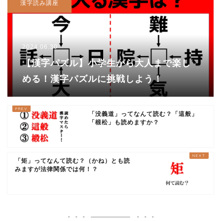
漢字読み講座
2024.06.30
【漢字パズル】小学生から大人まで楽し
める！漢字パズルに挑戦しよう！
「没義道」ってなんて読む？「這般」
「椴松」も読めますか？
「矩」ってなんて読む？（かね）とも読
みますが法律関係では何！？