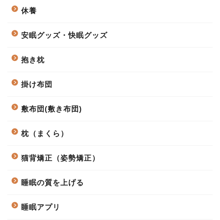
休養
安眠グッズ・快眠グッズ
抱き枕
掛け布団
敷布団(敷き布団)
枕（まくら）
猫背矯正（姿勢矯正）
睡眠の質を上げる
睡眠アプリ