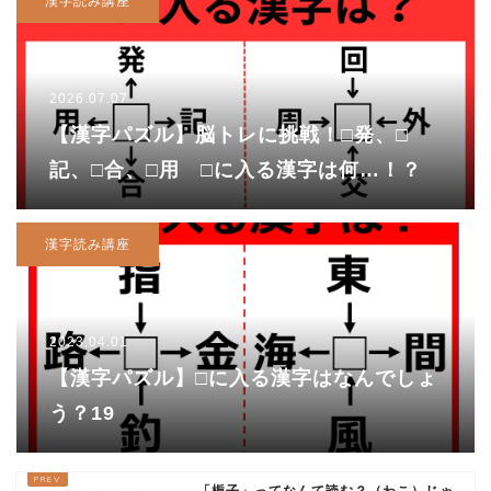
漢字読み講座
2026.07.07
【漢字パズル】脳トレに挑戦！□発、□
記、□合、□用 □に入る漢字は何…！？
漢字読み講座
2023.04.01
【漢字パズル】□に入る漢字はなんでしょ
う？19
「梔子」ってなんて読む？（わこ）じゃ