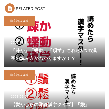
RELATED POST
漢字読み講座
2025.01.31
「疎か」「蠕動」「碩学」これら3つの漢
字の読み方がわかりますか！？
漢字読み講座
2023.02.07
【髪がしらの難読漢字クイズ】「鬚」