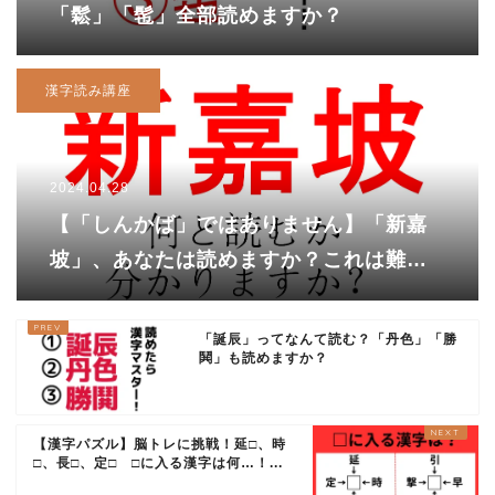
「鬆」「髢」全部読めますか？
漢字読み講座
2024.04.28
【「しんかば」ではありません】「新嘉
坡」、あなたは読めますか？これは難問
です！
「誕辰」ってなんて読む？「丹色」「勝
鬨」も読めますか？
【漢字パズル】脳トレに挑戦！延□、時
□、長□、定□ □に入る漢字は何…！...