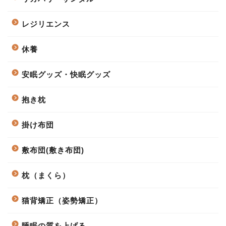
レジリエンス
休養
安眠グッズ・快眠グッズ
抱き枕
掛け布団
敷布団(敷き布団)
枕（まくら）
猫背矯正（姿勢矯正）
睡眠の質を上げる