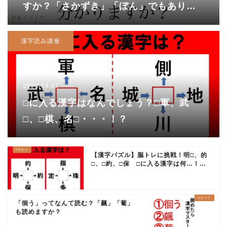
すか？「さかずき」「ぼん」でもありま
せん！
漢字読み講座
2025.04.07
□に入る漢字はなんでしょう？□軍、武
□、□棋、名□・・・！？
【漢字パズル】脳トレに挑戦！明□、的
□、□約、□保 □に入る漢字は何…！...
「徊う」ってなんて読む？「飆」「蔔」
も読めますか？