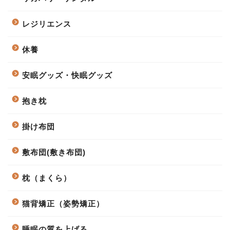
レジリエンス
休養
安眠グッズ・快眠グッズ
抱き枕
掛け布団
敷布団(敷き布団)
枕（まくら）
猫背矯正（姿勢矯正）
睡眠の質を上げる