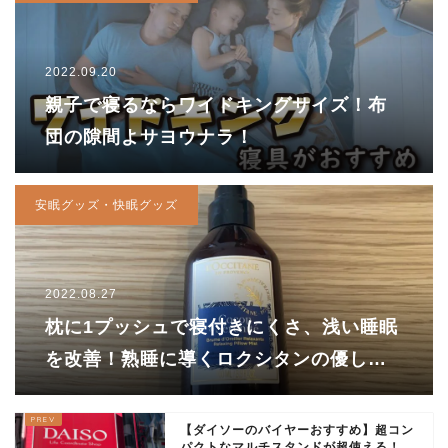
2022.09.20
親子で寝るならワイドキングサイズ！布
団の隙間よサヨウナラ！
安眠グッズ・快眠グッズ
2022.08.27
枕に1プッシュで寝付きにくさ、浅い睡眠
を改善！熟睡に導くロクシタンの優しい
ラベンダーの香り
【ダイソーのバイヤーおすすめ】超コン
パクトなマルチスタンドが超使える！