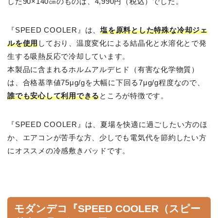
した90×140㎝のものは、4,990円（税込）でした。
『SPEED COOLER』は、
塩を原料とした特殊な冷却ジェ
ルを使用
しており、温度変化による結晶化と水溶化とで発
生する吸熱反応で冷却しています。
本製品に含まれるホルムアルデヒド（有害な化学物質）
は、合格基準値75μg/gを大幅に下回る7μg/g程度なので、
誰でも安心して利用できる
ところが特徴です。
『SPEED COOLER』は、夏場を快適に過ごしたい方のほ
か、エアコンが苦手な方、少しでも電気代を節約したい方
にオススメの冷感敷きパッドです。
モダンデコ『SPEED COOLER（スピー