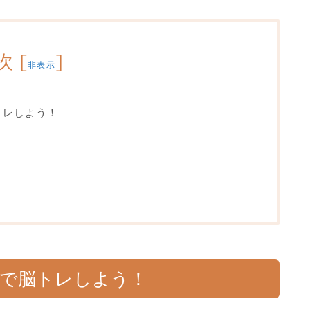
次
[
]
非表示
トレしよう！
間で脳トレしよう！