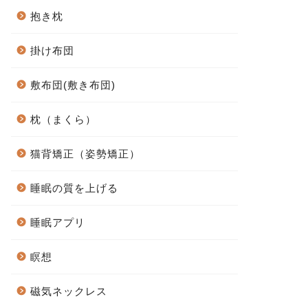
抱き枕
掛け布団
敷布団(敷き布団)
枕（まくら）
猫背矯正（姿勢矯正）
睡眠の質を上げる
睡眠アプリ
瞑想
磁気ネックレス