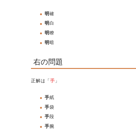
明
確
明
白
明
瞭
明
暗
右の問題
正解は「
手
」
手
紙
手
袋
手
段
手
腕