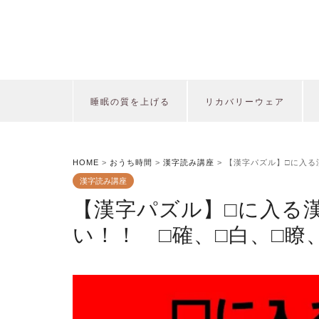
睡眠の質を上げる
リカバリーウェア
HOME
>
おうち時間
>
漢字読み講座
>
【漢字パズル】□に入る
漢字読み講座
【漢字パズル】□に入る
い！！ □確、□白、□瞭