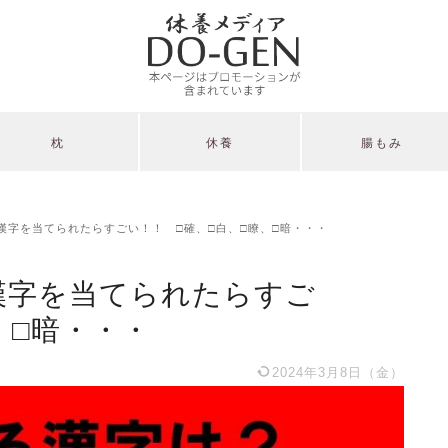
枕
休養
腸もみ
漢字を当てられたらすごい！！ □確、□白、□瞭、□暗・・・
漢字を当てられたらすご
、□暗・・・
2024年3月8日（金）