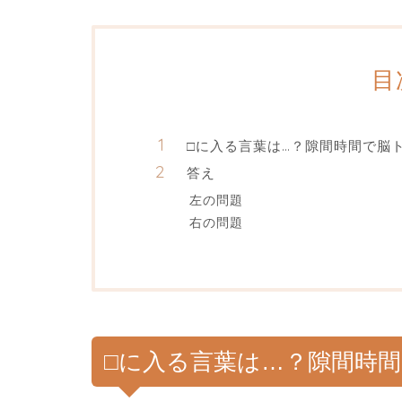
目
□に入る言葉は…？隙間時間で脳
答え
左の問題
右の問題
□に入る言葉は…？隙間時