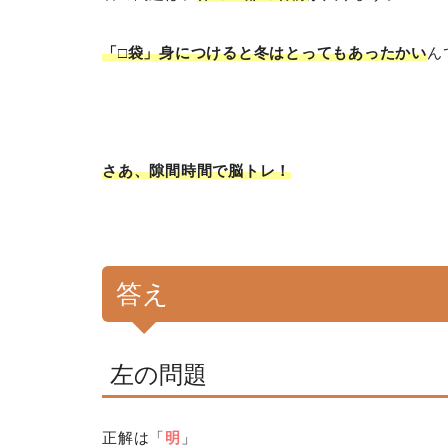
「□袋」身につけると冬はとってもあったかい
ん
さあ、隙間時間で脳トレ！
答え
左の問題
正解は「
明
」