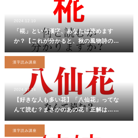
2024.12.10
「椛」という漢字、あなたは読めます
か？【これが分かると、秋の風物詩のあ
の植物に対して蘊蓄（うんちく）が語れ
ます！】
漢字読み講座
2024.07.24
【好きな人も多い花】「八仙花」ってな
んて読む？まさかのあの花！正解は……
漢字読み講座