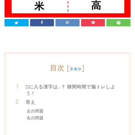
目次
[
]
非表示
□に入る漢字は…？ 隙間時間で脳トレしよ
う！
答え
左の問題
右の問題