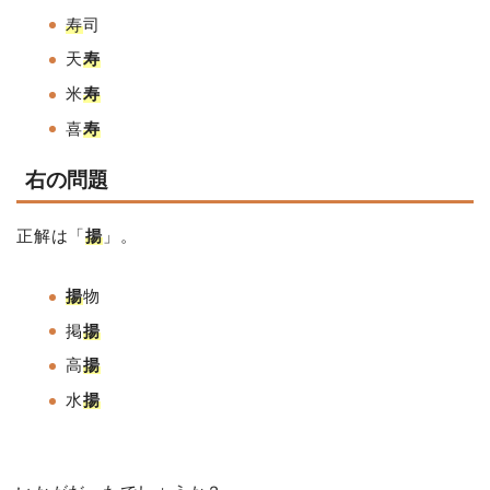
寿
司
天
寿
米
寿
喜
寿
右の問題
正解は「
揚
」。
揚
物
掲
揚
高
揚
水
揚