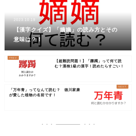
2023.10.19
【漢字クイズ】「嫡嫡」の読み方とその
意味は？！
【超難読問題！】「躑躅」って何て読
む？漢検1級の漢字！読めたらすごい！
「万年青」ってなんて読む？ 徳川家康
が愛した植物の名前です！