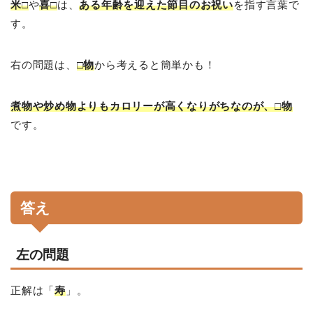
米□
や
喜□
は、
ある年齢を迎えた節目のお祝い
を指す言葉で
す。
右の問題は、
□物
から考えると簡単かも！
煮物や炒め物よりもカロリーが高くなりがちなのが、□物
です。
答え
左の問題
正解は「
寿
」。