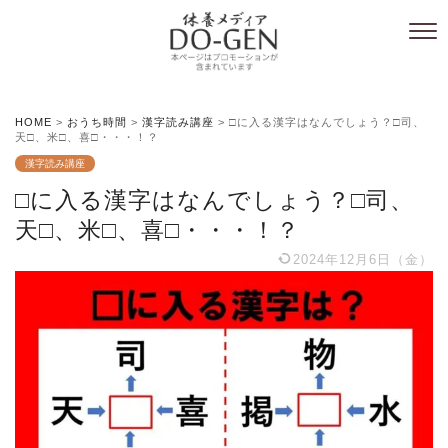
HOME
>
おうち時間
>
漢字読み講座
>
□に入る漢字はなんでしょう？□司、
天□、米□、喜□・・・！？
漢字読み講座
□に入る漢字はなんでしょう？□司、
天□、米□、喜□・・・！？
2024年12月6日（金）