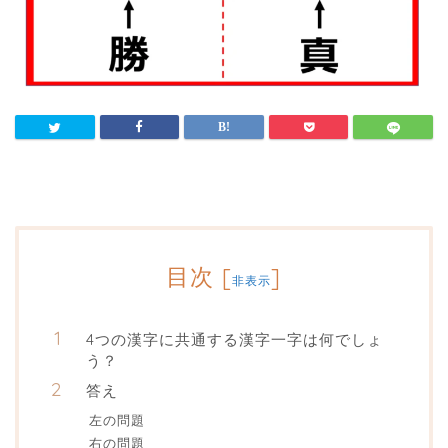
目次
[
]
非表示
4つの漢字に共通する漢字一字は何でしょ
う？
答え
左の問題
右の問題