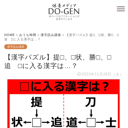
HOME
>
おうち時間
>
漢字読み講座
>
【漢字パズル】提□、□状、勝□、□
追 □に入る漢字は…？
漢字読み講座
【漢字パズル】提□、□状、勝□、□
追 □に入る漢字は…？
2023年11月28日（火）