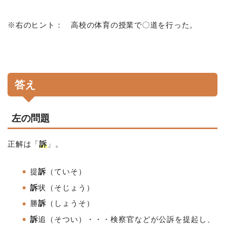
※右のヒント： 高校の体育の授業で〇道を行った。
答え
左の問題
正解は「
訴
」。
提
訴
（ていそ）
訴
状（そじょう）
勝
訴
（しょうそ）
訴
追
（そつい）・・・検察官などが公訴を提起し、