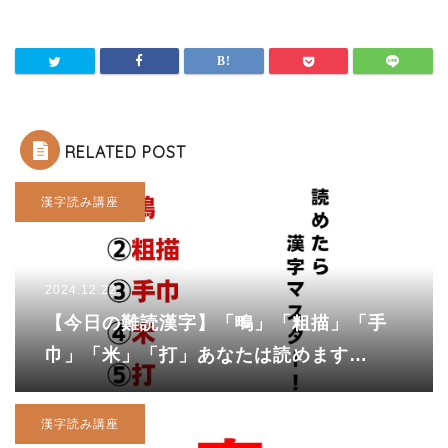
RELATED POST
漢字読み講座
2024.12.22
【今日の難読漢字】「鴫」「粗描」「手
巾」「米」「打」あなたは読めます
か！？
漢字読み講座