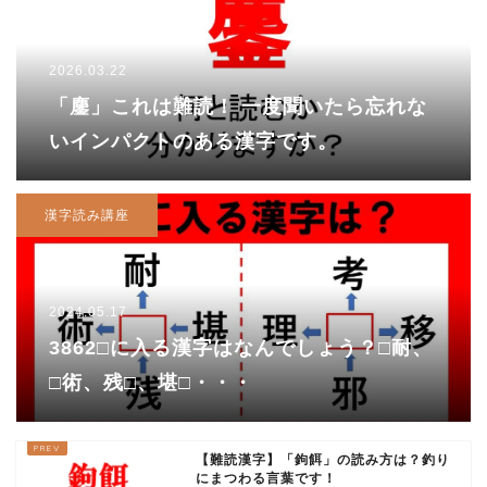
2026.03.22
「鏖」これは難読！ 一度聞いたら忘れな
いインパクトのある漢字です。
漢字読み講座
2024.05.17
3862□に入る漢字はなんでしょう？□耐、
□術、残□、堪□・・・
【難読漢字】「鉤餌」の読み方は？釣り
にまつわる言葉です！