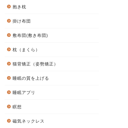
抱き枕
掛け布団
敷布団(敷き布団)
枕（まくら）
猫背矯正（姿勢矯正）
睡眠の質を上げる
睡眠アプリ
瞑想
磁気ネックレス