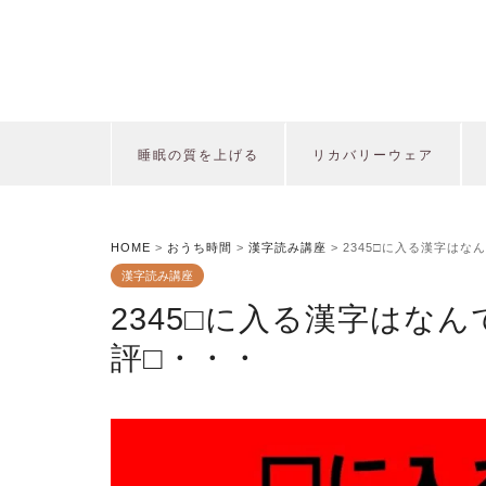
睡眠の質を上げる
リカバリーウェア
HOME
>
おうち時間
>
漢字読み講座
>
2345□に入る漢字はな
漢字読み講座
2345□に入る漢字はな
評□・・・