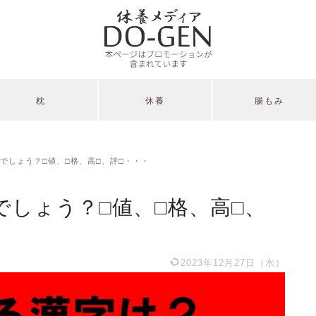
枕
休養
腸もみ
んでしょう？□値、□格、高□、評□・・・
んでしょう？□値、□格、高□、
2023年12月27日（水）