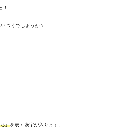
ら！
思いつくでしょうか？
。
。
うち」
を表す漢字が入ります。