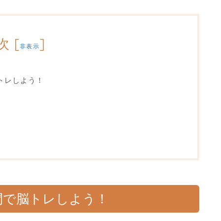
次
[
]
非表示
トレしよう！
間で脳トレしよう！