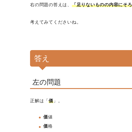
右の問題の答えは、
「足りないものの内容にそ
考えてみてくださいね。
答え
左の問題
正解は「
価
」。
価
値
価
格