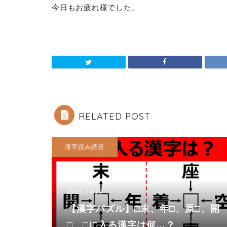
今日もお疲れ様でした。
RELATED POST
漢字読み講座
2025.04.27
【漢字パズル】□末、年□、原□、開
□ □に入る漢字は何…？