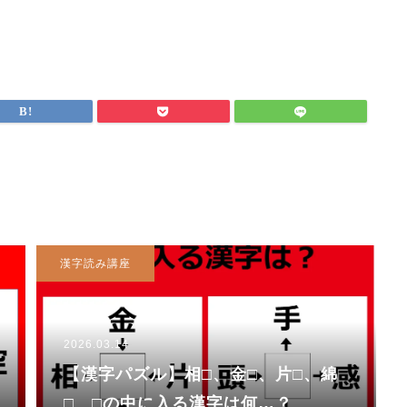
漢字読み講座
2026.03.14
【漢字パズル】相□、金□、片□、綿
□ □の中に入る漢字は何…？