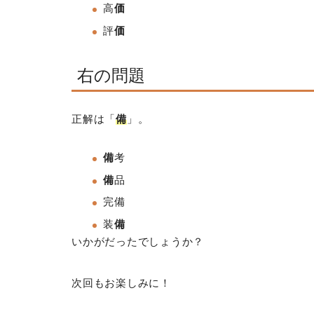
高
価
評
価
右の問題
正解は「
備
」。
備
考
備
品
完備
装
備
いかがだったでしょうか？
次回もお楽しみに！