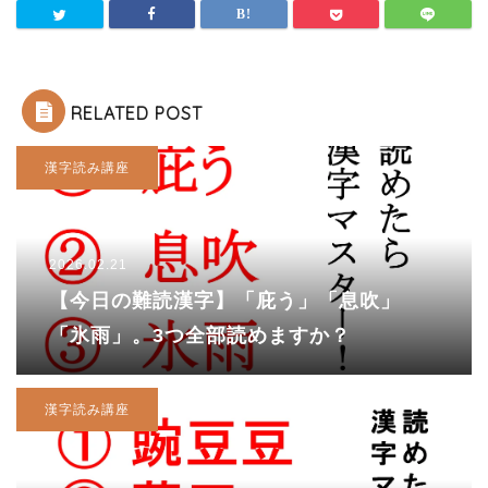
RELATED POST
漢字読み講座
2026.02.21
【今日の難読漢字】「庇う」「息吹」
「氷雨」。3つ全部読めますか？
漢字読み講座