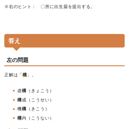
※右のヒント： 〇所に出生届を提出する。
答え
左の問題
正解は「
構
」。
虚
構
（きょこう）
構
成（こうせい）
機
構
（きこう）
構
内（こうない）