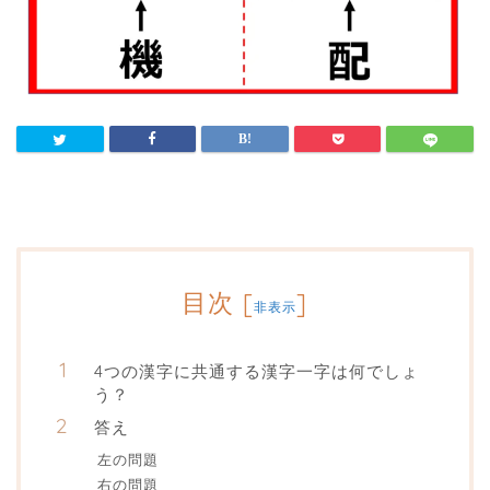
目次
[
]
非表示
4つの漢字に共通する漢字一字は何でしょ
う？
答え
左の問題
右の問題