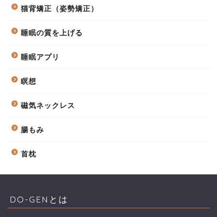
猫背矯正（姿勢矯正）
睡眠の質を上げる
睡眠アプリ
瞑想
磁気ネックレス
腸もみ
首枕
DO-GENとは