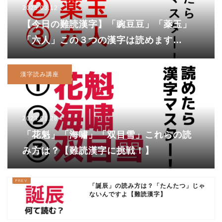
2025.03.12
【今日の難読漢字】「豌豆豆」「薬玉」
「六人」この３つの漢字は読めます
か！？「六人」は「ろくにん」ではあり
ません！
漢字読み講座
2023.01.28
「花魁」「海嘯」「双目雪」これらの読
み方は？【難読漢字に挑戦！】
「誕辰」の読み方は？「たんたつ」じゃ
ないんですよ【難読漢字】